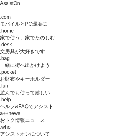
AssistOn
.com
モバイルとPC環境に
.home
家で使う、家でたのしむ
.desk
文房具が大好きです
.bag
一緒に街へ出かけよう
.pocket
お財布やキーホルダー
.fun
遊んでも使って嬉しい
.help
ヘルプ&FAQでアシスト
a++news
おトク情報ニュース
.who
アシストオンについて