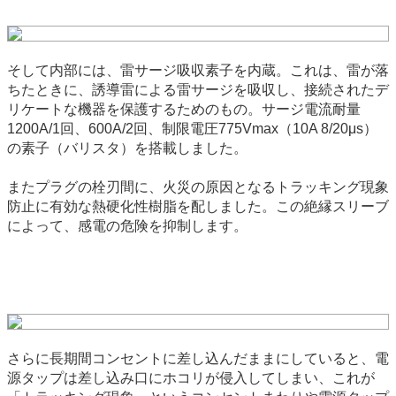
そして内部には、雷サージ吸収素子を内蔵。これは、雷が落
ちたときに、誘導雷による雷サージを吸収し、接続されたデ
リケートな機器を保護するためのもの。サージ電流耐量
1200A/1回、600A/2回、制限電圧775Vmax（10A 8/20μs）
の素子（バリスタ）を搭載しました。
またプラグの栓刃間に、火災の原因となるトラッキング現象
防止に有効な熱硬化性樹脂を配しました。この絶縁スリーブ
によって、感電の危険を抑制します。
さらに長期間コンセントに差し込んだままにしていると、電
源タップは差し込み口にホコリが侵入してしまい、これが