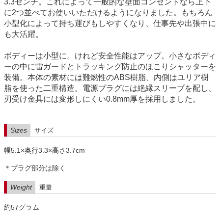
3.3センチ。これによって一般的な壁面コンセントなら上下
に2つ並べてお使いいただけるようになりました。もちろん
小型化によって持ち運びもしやすくなり、仕事先や出張中に
も大活躍。
ボディーは小型に。けれど安全性能はアップ。小さなボディ
ーの中に雷ガードとトラッキング防止のほこりシャッターを
装備。本体の素材には難燃性のABS樹脂、内側はユリア樹
脂を使った二重構造。電源プラグには絶縁スリーブを配し、
刃受け金具には変形しにくい0.8mm厚を採用しました。
Sizes
サイズ
幅5.1×奥行3.3×高さ3.7cm
＊プラグ部分は除く
Weight
重量
約57グラム