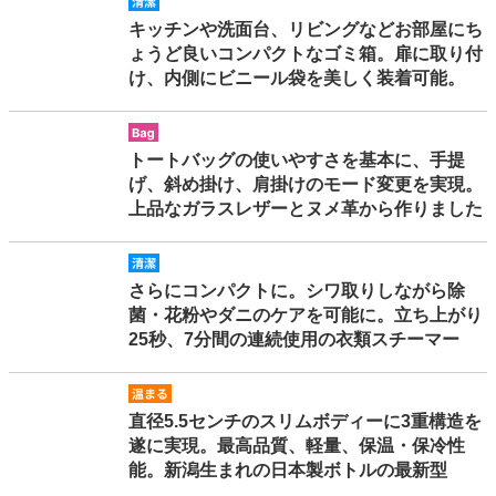
seiketsu
キッチンや洗面台、リビングなどお部屋にち
ょうど良いコンパクトなゴミ箱。扉に取り付
け、内側にビニール袋を美しく装着可能。
bag
トートバッグの使いやすさを基本に、手提
げ、斜め掛け、肩掛けのモード変更を実現。
上品なガラスレザーとヌメ革から作りました
seiketsu
さらにコンパクトに。シワ取りしながら除
菌・花粉やダニのケアを可能に。立ち上がり
25秒、7分間の連続使用の衣類スチーマー
atatamaru
直径5.5センチのスリムボディーに3重構造を
遂に実現。最高品質、軽量、保温・保冷性
能。新潟生まれの日本製ボトルの最新型