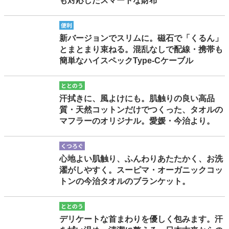
も対応したスマートな財布
benri
新バージョンでスリムに。磁石で「くるん」
とまとまり束ねる。混乱なしで配線・携帯も
簡単なハイスペックType-Cケーブル
totonou
汗拭きに、風よけにも。肌触りの良い高品
質・天然コットンだけでつくった、タオルの
マフラーのオリジナル。愛媛・今治より。
kutsurogu
心地よい肌触り、ふんわりあたたかく、お洗
濯がしやすく。スーピマ・オーガニックコッ
トンの今治タオルのブランケット。
totonou
デリケートな首まわりを優しく包みます。汗