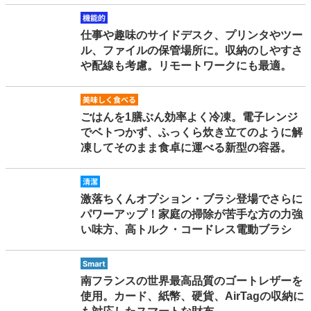
kinouteki
仕事や趣味のサイドデスク、プリンタやツー
ル、ファイルの保管場所に。収納のしやすさ
や配線も考慮。リモートワークにも最適。
oishikutaberu
ごはんを1膳ぶん効率よく冷凍。電子レンジ
でベトつかず、ふっくら炊き立てのように解
凍してそのまま食卓に運べる新型の容器。
seiketsu
激落ちくんオプション・ブラシ登場でさらに
パワーアップ！家庭の掃除が苦手な方の力強
い味方、高トルク・コードレス電動ブラシ
smart
南フランスの世界最高品質のゴートレザーを
使用。カード、紙幣、硬貨、AirTagの収納に