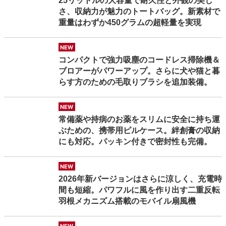
25リットルの大容量で耐久性と外観の美し
さ、収納力が魅力のトートバッグ。新素材で
重量はわずか450グラムの超軽量を実現
new
コンパクトで強力吸塵のコードレス掃除機＆
ブロアーがパワーアップ。さらに犬や猫と暮
らす方のための毛取りブラシを追加装備。
new
常備薬や持病のお薬をスリムに安全に持ち運
ぶための、携帯用ピルケース。絆創膏の収納
にも対応。パッキン付きで密封性も完備。
new
2026年新バージョンはさらに涼しく、充電時
間も短縮。パワフルに風を作り出す二重反転
羽根メカニズム搭載のモバイル扇風機