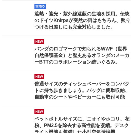
amefuri
遮熱・遮光・紫外線遮蔽の生地を採用。伝統
のドイツKnirpsが突然の雨はもちろん、照り
つける日差しにも完全対応しました。
new
パンダのロゴマークで知られるWWF（世界
自然保護基金）と歴史あるオランダのメーカ
ーBTTのコラボレーション縫いぐるみ。
new
普通サイズのティッシュペーパーをコンパク
トに持ち歩きましょう。バッグに簡単収納、
自動車のシートやベビーカーにも取付可能
new
ペットボトルサイズに、ニオイやホコリ、花
粉、PM2.5を除去する高性能を凝縮。デスク
ライト機能も装備した小型空気清浄機