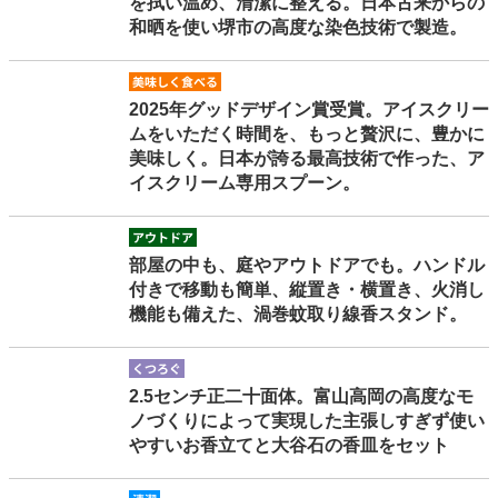
を拭い温め、清潔に整える。日本古来からの
和晒を使い堺市の高度な染色技術で製造。
oishikutaberu
2025年グッドデザイン賞受賞。アイスクリー
ムをいただく時間を、もっと贅沢に、豊かに
美味しく。日本が誇る最高技術で作った、ア
イスクリーム専用スプーン。
outdoor
部屋の中も、庭やアウトドアでも。ハンドル
付きで移動も簡単、縦置き・横置き、火消し
機能も備えた、渦巻蚊取り線香スタンド。
kutsurogu
2.5センチ正二十面体。富山高岡の高度なモ
ノづくりによって実現した主張しすぎず使い
やすいお香立てと大谷石の香皿をセット