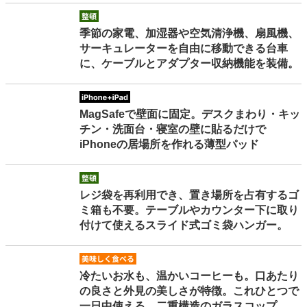
seiton
季節の家電、加湿器や空気清浄機、扇風機、
サーキュレーターを自由に移動できる台車
に、ケーブルとアダプター収納機能を装備。
iphoneipad
MagSafeで壁面に固定。デスクまわり・キッ
チン・洗面台・寝室の壁に貼るだけで
iPhoneの居場所を作れる薄型パッド
seiton
レジ袋を再利用でき、置き場所を占有するゴ
ミ箱も不要。テーブルやカウンター下に取り
付けて使えるスライド式ゴミ袋ハンガー。
oishikutaberu
冷たいお水も、温かいコーヒーも。口あたり
の良さと外見の美しさが特徴。これひとつで
一日中使える、二重構造のガラスコップ。