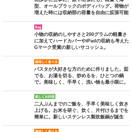
型、オールブラックのボディバッグ。荷物が
増えた時には収納部の容量を自由に拡張可能
bag
小物の収納のしやすさと200グラムの軽量さ
に加えてハードカバーやiPadの収納も考えた
Gマーク受賞の新しいサコッシュ。
oishikutaberu
パスタが大好きな方のために作りました。茹
でる、お湯を切る、炒めるを、ひとつの鍋
で。美味しく、手早く、洗い物も最小限に。
tanoshikuoryori
二人ぶんまでのご飯を、手早く美味しく炊き
上げる。お米を研ぐ、炊く、片付けるまでを
簡単に。新しいステンレス製炊飯鍋が誕生
oishikutaberu