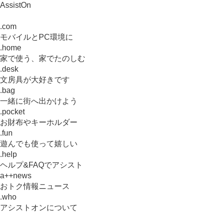
AssistOn
.com
モバイルとPC環境に
.home
家で使う、家でたのしむ
.desk
文房具が大好きです
.bag
一緒に街へ出かけよう
.pocket
お財布やキーホルダー
.fun
遊んでも使って嬉しい
.help
ヘルプ&FAQでアシスト
a++news
おトク情報ニュース
.who
アシストオンについて