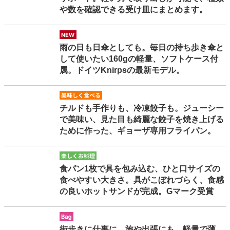
や数を確認できる受け皿にまとめます。
new
雨の日も日傘としても。毎日の持ち歩き傘と
して使いたい160gの軽量、ソフトケース付
属。ドイツKnirpsの最新モデル。
oishikutaberu
チルドも手作りも、冷凍餃子も。ジューシー
で美味い、見た目も綺麗な餃子を焼き上げる
ために作った、ギョーザ専用フライパン。
tanoshikuoryori
食パン1枚で具を包み込む、ひと口サイズの
食べやすい大きさ。具がこぼれづらく、食感
の良いホットサンドが完成。Gマーク受賞
bag
街歩きに仕事に、旅や出張にも。軽量で薄