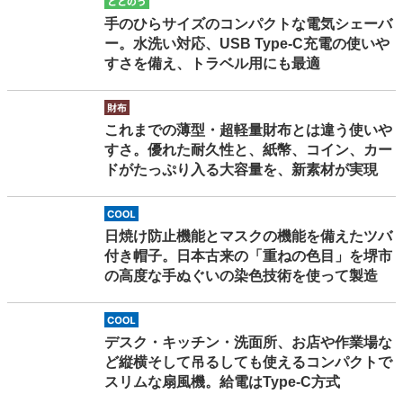
totonou
手のひらサイズのコンパクトな電気シェーバ
ー。水洗い対応、USB Type-C充電の使いや
すさを備え、トラベル用にも最適
saifu
これまでの薄型・超軽量財布とは違う使いや
すさ。優れた耐久性と、紙幣、コイン、カー
ドがたっぷり入る大容量を、新素材が実現
cool
日焼け防止機能とマスクの機能を備えたツバ
付き帽子。日本古来の「重ねの色目」を堺市
の高度な手ぬぐいの染色技術を使って製造
cool
デスク・キッチン・洗面所、お店や作業場な
ど縦横そして吊るしても使えるコンパクトで
スリムな扇風機。給電はType-C方式