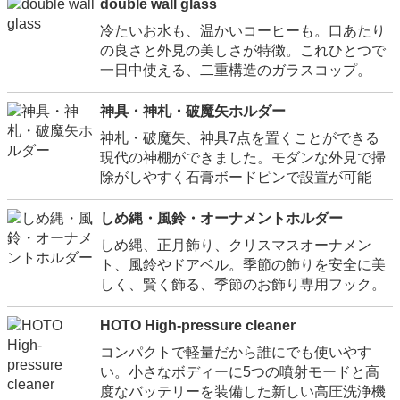
double wall glass
冷たいお水も、温かいコーヒーも。口あたり
の良さと外見の美しさが特徴。これひとつで
一日中使える、二重構造のガラスコップ。
神具・神札・破魔矢ホルダー
神札・破魔矢、神具7点を置くことができる
現代の神棚ができました。モダンな外見で掃
除がしやすく石膏ボードピンで設置が可能
しめ縄・風鈴・オーナメントホルダー
しめ縄、正月飾り、クリスマスオーナメン
ト、風鈴やドアベル。季節の飾りを安全に美
しく、賢く飾る、季節のお飾り専用フック。
HOTO High-pressure cleaner
コンパクトで軽量だから誰にでも使いやす
い。小さなボディーに5つの噴射モードと高
度なバッテリーを装備した新しい高圧洗浄機