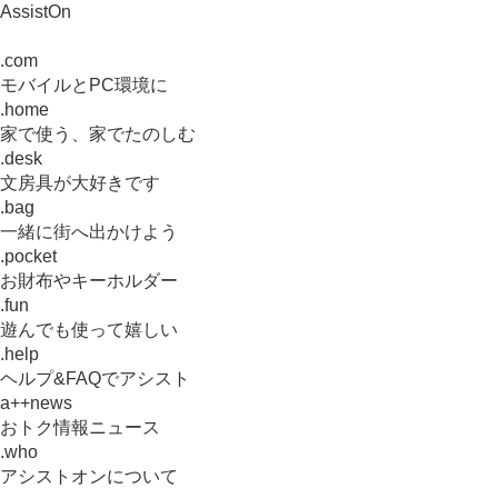
AssistOn
.com
モバイルとPC環境に
.home
家で使う、家でたのしむ
.desk
文房具が大好きです
.bag
一緒に街へ出かけよう
.pocket
お財布やキーホルダー
.fun
遊んでも使って嬉しい
.help
ヘルプ&FAQでアシスト
a++news
おトク情報ニュース
.who
アシストオンについて