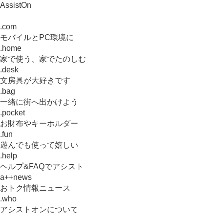
AssistOn
.com
モバイルとPC環境に
.home
家で使う、家でたのしむ
.desk
文房具が大好きです
.bag
一緒に街へ出かけよう
.pocket
お財布やキーホルダー
.fun
遊んでも使って嬉しい
.help
ヘルプ&FAQでアシスト
a++news
おトク情報ニュース
.who
アシストオンについて