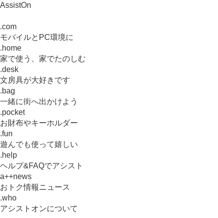
AssistOn
.com
モバイルとPC環境に
.home
家で使う、家でたのしむ
.desk
文房具が大好きです
.bag
一緒に街へ出かけよう
.pocket
お財布やキーホルダー
.fun
遊んでも使って嬉しい
.help
ヘルプ&FAQでアシスト
a++news
おトク情報ニュース
.who
アシストオンについて