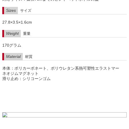
Sizes
サイズ
27.8×3.5×1.6cm
Weight
重量
170グラム
Material
材質
本体：ポリカーボネート、ポリウレタン系熱可塑性エラストマー
ネオジムマグネット
滑り止め：シリコーンゴム