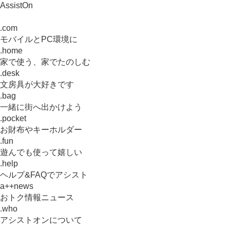
AssistOn
.com
モバイルとPC環境に
.home
家で使う、家でたのしむ
.desk
文房具が大好きです
.bag
一緒に街へ出かけよう
.pocket
お財布やキーホルダー
.fun
遊んでも使って嬉しい
.help
ヘルプ&FAQでアシスト
a++news
おトク情報ニュース
.who
アシストオンについて