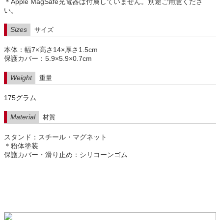
＊Apple MagSafe充電器は付属していません。別途ご用意くださ
い。
Sizes
サイズ
本体：幅7×高さ14×厚さ1.5cm
保護カバー：5.9×5.9×0.7cm
Weight
重量
175グラム
Material
材質
スタンド：スチール・マグネット
＊粉体塗装
保護カバー・滑り止め：シリコーンゴム