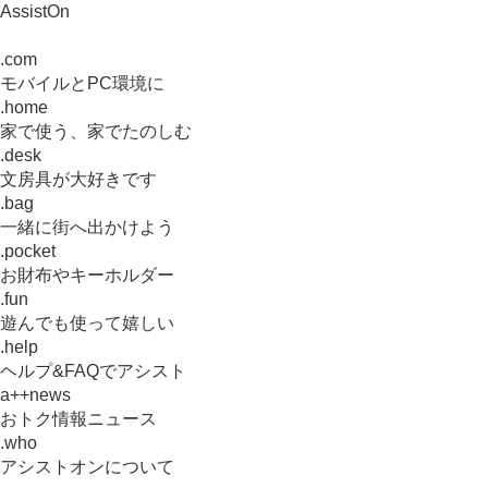
AssistOn
.com
モバイルとPC環境に
.home
家で使う、家でたのしむ
.desk
文房具が大好きです
.bag
一緒に街へ出かけよう
.pocket
お財布やキーホルダー
.fun
遊んでも使って嬉しい
.help
ヘルプ&FAQでアシスト
a++news
おトク情報ニュース
.who
アシストオンについて