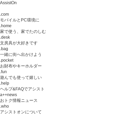
AssistOn
.com
モバイルとPC環境に
.home
家で使う、家でたのしむ
.desk
文房具が大好きです
.bag
一緒に街へ出かけよう
.pocket
お財布やキーホルダー
.fun
遊んでも使って嬉しい
.help
ヘルプ&FAQでアシスト
a++news
おトク情報ニュース
.who
アシストオンについて