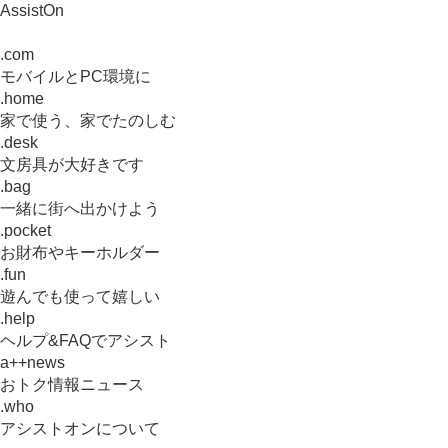
AssistOn
.com
モバイルとPC環境に
.home
家で使う、家でたのしむ
.desk
文房具が大好きです
.bag
一緒に街へ出かけよう
.pocket
お財布やキーホルダー
.fun
遊んでも使って嬉しい
.help
ヘルプ&FAQでアシスト
a++news
おトク情報ニュース
.who
アシストオンについて