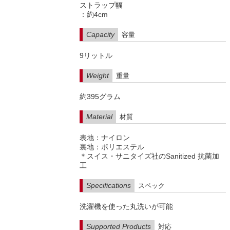
ストラップ幅
：約4cm
Capacity
容量
9リットル
Weight
重量
約395グラム
Material
材質
表地：ナイロン
裏地：ポリエステル
＊スイス・サニタイズ社のSanitized 抗菌加
工
Specifications
スペック
洗濯機を使った丸洗いが可能
Supported Products
対応