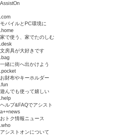
AssistOn
.com
モバイルとPC環境に
.home
家で使う、家でたのしむ
.desk
文房具が大好きです
.bag
一緒に街へ出かけよう
.pocket
お財布やキーホルダー
.fun
遊んでも使って嬉しい
.help
ヘルプ&FAQでアシスト
a++news
おトク情報ニュース
.who
アシストオンについて