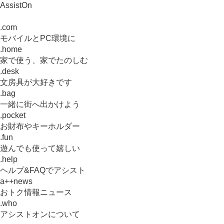
AssistOn
.com
モバイルとPC環境に
.home
家で使う、家でたのしむ
.desk
文房具が大好きです
.bag
一緒に街へ出かけよう
.pocket
お財布やキーホルダー
.fun
遊んでも使って嬉しい
.help
ヘルプ&FAQでアシスト
a++news
おトク情報ニュース
.who
アシストオンについて