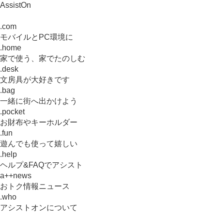
AssistOn
.com
モバイルとPC環境に
.home
家で使う、家でたのしむ
.desk
文房具が大好きです
.bag
一緒に街へ出かけよう
.pocket
お財布やキーホルダー
.fun
遊んでも使って嬉しい
.help
ヘルプ&FAQでアシスト
a++news
おトク情報ニュース
.who
アシストオンについて