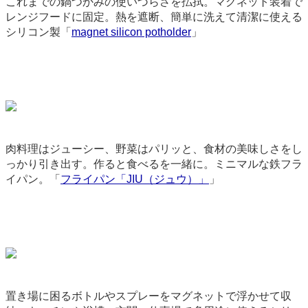
これまでの鍋つかみの使いづらさを払拭。マグネット装着で
レンジフードに固定。熱を遮断、簡単に洗えて清潔に使える
シリコン製「
magnet silicon potholder
」
9026
肉料理はジューシー、野菜はパリッと、食材の美味しさをし
っかり引き出す。作ると食べるを一緒に。ミニマルな鉄フラ
イパン。「
フライパン「JIU（ジュウ）」
」
3204
置き場に困るボトルやスプレーをマグネットで浮かせて収