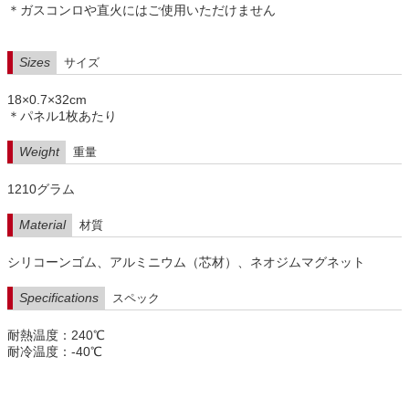
＊ガスコンロや直火にはご使用いただけません
Sizes
サイズ
18×0.7×32cm
＊パネル1枚あたり
Weight
重量
1210グラム
Material
材質
シリコーンゴム、アルミニウム（芯材）、ネオジムマグネット
Specifications
スペック
耐熱温度：240℃
耐冷温度：-40℃