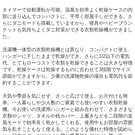
タイマーで自動運転が可能。温風を効率よく乾燥ケースの内
部に送り込んでコンパクトに、手早く部屋干しができる。さ
らにダニモードも搭載していますから、寝具やベビーブラン
ケットも気持ちよくダニ対策ができる衣類乾燥機ができまし
た。
洗濯機一体型の衣類乾燥機とは異なり、コンパクトに使え、
ハンガーに干したままで乾燥ができ、さらに1/2以下の電気
代。とてもローコストで衣類を乾燥できることは大きな特徴
です。乾燥ケースは乾燥するものに合わせて3段階でサイズ
調節ができますから、少量の洗濯物乾燥の場合も電気代を節
約することができます。
天気や季節を気にせず、さっと広げて使え、お片付けも簡
単。一人暮らしや少人数のご家庭でも使いやすい衣類乾燥
機。今お使いの洗濯用ハンガーと組み合わせて、さまざまな
衣類やシャツ、タオルや枕カバー、上履きなどを二段階の送
風モードで効率良く乾かしてくれる。使用中もお部屋の雰囲
気を乱すこともなく使える。このような優れた特徴が認めら