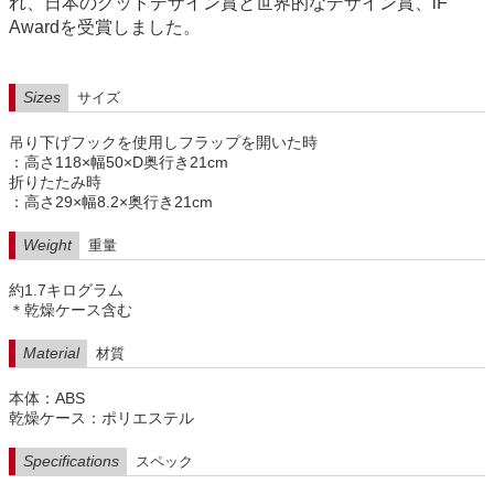
れ、日本のグッドデザイン賞と世界的なデザイン賞、iF
Awardを受賞しました。
Sizes
サイズ
吊り下げフックを使用しフラップを開いた時
：高さ118×幅50×D奥行き21cm
折りたたみ時
：高さ29×幅8.2×奥行き21cm
Weight
重量
約1.7キログラム
＊乾燥ケース含む
Material
材質
本体：ABS
乾燥ケース：ポリエステル
Specifications
スペック