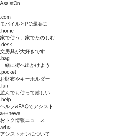
AssistOn
.com
モバイルとPC環境に
.home
家で使う、家でたのしむ
.desk
文房具が大好きです
.bag
一緒に街へ出かけよう
.pocket
お財布やキーホルダー
.fun
遊んでも使って嬉しい
.help
ヘルプ&FAQでアシスト
a++news
おトク情報ニュース
.who
アシストオンについて