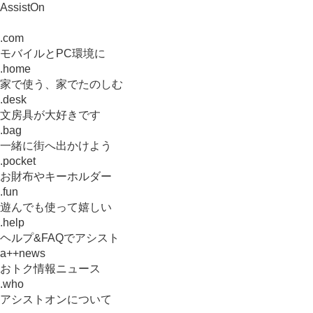
AssistOn
.com
モバイルとPC環境に
.home
家で使う、家でたのしむ
.desk
文房具が大好きです
.bag
一緒に街へ出かけよう
.pocket
お財布やキーホルダー
.fun
遊んでも使って嬉しい
.help
ヘルプ&FAQでアシスト
a++news
おトク情報ニュース
.who
アシストオンについて