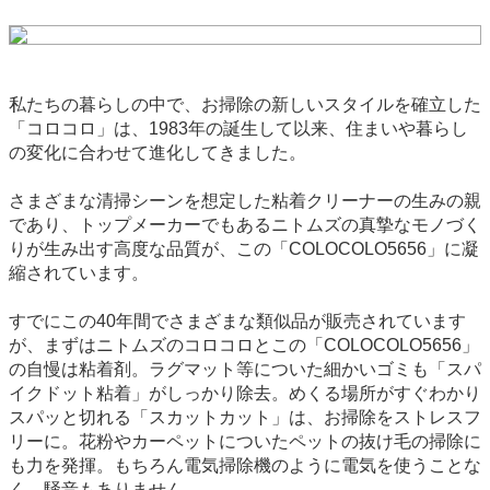
私たちの暮らしの中で、お掃除の新しいスタイルを確立した
「コロコロ」は、1983年の誕生して以来、住まいや暮らし
の変化に合わせて進化してきました。
さまざまな清掃シーンを想定した粘着クリーナーの生みの親
であり、トップメーカーでもあるニトムズの真摯なモノづく
りが生み出す高度な品質が、この「COLOCOLO5656」に凝
縮されています。
すでにこの40年間でさまざまな類似品が販売されています
が、まずはニトムズのコロコロとこの「COLOCOLO5656」
の自慢は粘着剤。ラグマット等についた細かいゴミも「スパ
イクドット粘着」がしっかり除去。めくる場所がすぐわかり
スパッと切れる「スカットカット」は、お掃除をストレスフ
リーに。花粉やカーペットについたペットの抜け毛の掃除に
も力を発揮。もちろん電気掃除機のように電気を使うことな
く、騒音もありません。