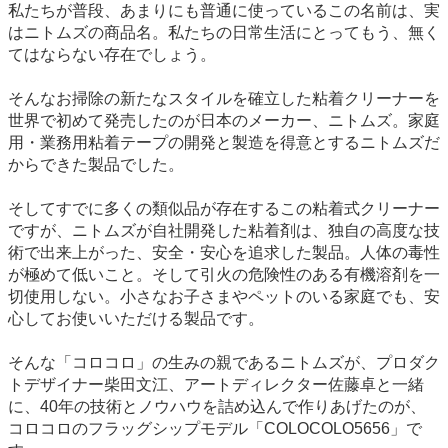
私たちが普段、あまりにも普通に使っているこの名前は、実
はニトムズの商品名。私たちの日常生活にとってもう、無く
てはならない存在でしょう。
そんなお掃除の新たなスタイルを確立した粘着クリーナーを
世界で初めて発売したのが日本のメーカー、ニトムズ。家庭
用・業務用粘着テープの開発と製造を得意とするニトムズだ
からできた製品でした。
そしてすでに多くの類似品が存在するこの粘着式クリーナー
ですが、ニトムズが自社開発した粘着剤は、独自の高度な技
術で出来上がった、安全・安心を追求した製品。人体の毒性
が極めて低いこと。そして引火の危険性のある有機溶剤を一
切使用しない。小さなお子さまやペットのいる家庭でも、安
心してお使いいただける製品です。
そんな「コロコロ」の生みの親であるニトムズが、プロダク
トデザイナー柴田文江、アートディレクター佐藤卓と一緒
に、40年の技術とノウハウを詰め込んで作りあげたのが、
コロコロのフラッグシップモデル「COLOCOLO5656」で