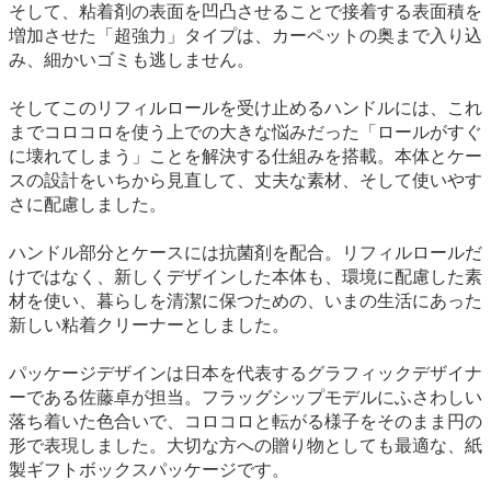
そして、粘着剤の表面を凹凸させることで接着する表面積を
増加させた「超強力」タイプは、カーペットの奥まで入り込
み、細かいゴミも逃しません。
そしてこのリフィルロールを受け止めるハンドルには、これ
までコロコロを使う上での大きな悩みだった「ロールがすぐ
に壊れてしまう」ことを解決する仕組みを搭載。本体とケー
スの設計をいちから見直して、丈夫な素材、そして使いやす
さに配慮しました。
ハンドル部分とケースには抗菌剤を配合。リフィルロールだ
けではなく、新しくデザインした本体も、環境に配慮した素
材を使い、暮らしを清潔に保つための、いまの生活にあった
新しい粘着クリーナーとしました。
パッケージデザインは日本を代表するグラフィックデザイナ
ーである佐藤卓が担当。フラッグシップモデルにふさわしい
落ち着いた色合いで、コロコロと転がる様子をそのまま円の
形で表現しました。大切な方への贈り物としても最適な、紙
製ギフトボックスパッケージです。