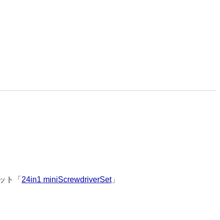
ット「
24in1 miniScrewdriverSet
」
9149