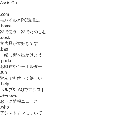
AssistOn
.com
モバイルとPC環境に
.home
家で使う、家でたのしむ
.desk
文房具が大好きです
.bag
一緒に街へ出かけよう
.pocket
お財布やキーホルダー
.fun
遊んでも使って嬉しい
.help
ヘルプ&FAQでアシスト
a++news
おトク情報ニュース
.who
アシストオンについて