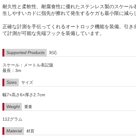
耐久性と柔軟性、耐腐食性に優れたステンレス製のスケール
生しやすいカドに指先が擦れて発生するケガも最小限に減ら
正確な計測を手伝ってくれるオートロック機能を装備。引き
て計測が可能な先端フックを装備しています。
Supported Products
対応
スケール：メートル表記版
最長：3m
Sizes
サイズ
幅7×高さ6×厚さ2.7cm
Weight
重量
112グラム
Material
材質