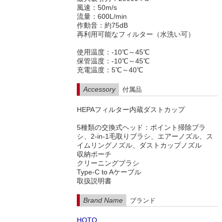
風速：50m/s
流量：600L/min
作動音：約75dB
再利用可能なフィルター（水洗い可）
使用温度：-10℃～45℃
保管温度：-10℃～45℃
充電温度：5℃～40℃
Accessory
付属品
HEPAフィルター内蔵ダストカップ
5種類の交換式ヘッド：ポイント掃除ブラ
シ、2-in-1毛取りブラシ、エアーノズル、ス
イムリングノズル、ダストカップノズル
収納ポーチ
クリーニングブラシ
Type-C to Aケーブル
取扱説明書
Brand Name
ブランド
HOTO