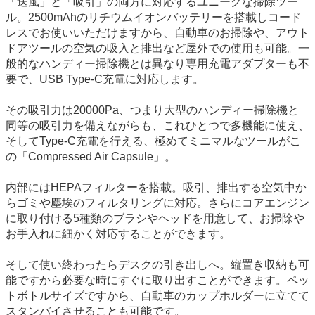
「送風」と「吸引」の両方に対応するユニークな掃除ツー
ル。2500mAhのリチウムイオンバッテリーを搭載しコード
レスでお使いいただけますから、自動車のお掃除や、アウト
ドアツールの空気の吸入と排出など屋外での使用も可能。一
般的なハンディー掃除機とは異なり専用充電アダプターも不
要で、USB Type-C充電に対応します。
その吸引力は20000Pa、つまり大型のハンディー掃除機と
同等の吸引力を備えながらも、これひとつで多機能に使え、
そしてType-C充電を行える、極めてミニマルなツールがこ
の「Compressed Air Capsule」。
内部にはHEPAフィルターを搭載。吸引、排出する空気中か
らゴミや塵埃のフィルタリングに対応。さらにコアエンジン
に取り付ける5種類のブラシやヘッドを用意して、お掃除や
お手入れに細かく対応することができます。
そして使い終わったらデスクの引き出しへ。縦置き収納も可
能ですから必要な時にすぐに取り出すことができます。ペッ
トボトルサイズですから、自動車のカップホルダーに立てて
スタンバイさせることも可能です。