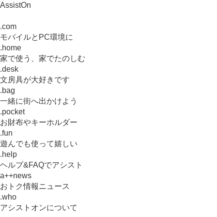
AssistOn
.com
モバイルとPC環境に
.home
家で使う、家でたのしむ
.desk
文房具が大好きです
.bag
一緒に街へ出かけよう
.pocket
お財布やキーホルダー
.fun
遊んでも使って嬉しい
.help
ヘルプ&FAQでアシスト
a++news
おトク情報ニュース
.who
アシストオンについて