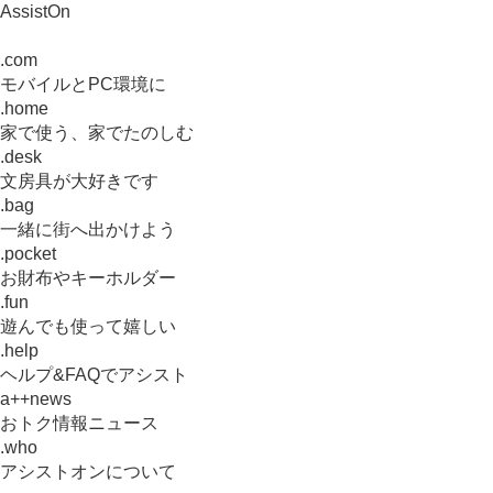
AssistOn
.com
モバイルとPC環境に
.home
家で使う、家でたのしむ
.desk
文房具が大好きです
.bag
一緒に街へ出かけよう
.pocket
お財布やキーホルダー
.fun
遊んでも使って嬉しい
.help
ヘルプ&FAQでアシスト
a++news
おトク情報ニュース
.who
アシストオンについて