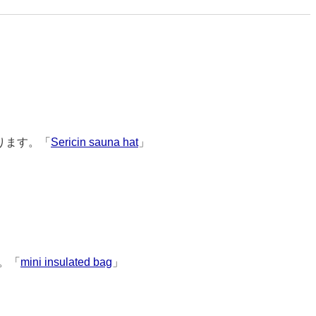
ります。「
Sericin sauna hat
」
9085
。「
mini insulated bag
」
9301