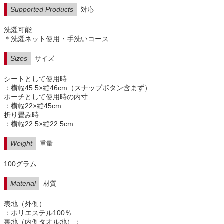
Supported Products
対応
洗濯可能
＊洗濯ネット使用・手洗いコース
Sizes
サイズ
シートとして使用時
：横幅45.5×縦46cm（スナップボタン含まず）
ポーチとして使用時の内寸
：横幅22×縦45cm
折り畳み時
：横幅22.5×縦22.5cm
Weight
重量
100グラム
Material
材質
表地（外側）
：ポリエステル100％
裏地（内側タオル地）：