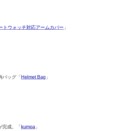
ートウォッチ対応アームカバー
」
9164
納バッグ「
Helmet Bag
」
3629
が完成。「
kumoa
」
3633