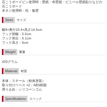
石こうボードピン使用時：壁紙・布壁紙・ビニール壁紙貼りなどの
石こうボード
木ネジ使用時：柱・板壁
Sizes
サイズ
幅9×奥行10.4×高さ14.5cm
フック部幅：5.5cm
フック突出：6.1cm
フック高さ：6cm
Weight
重量
420グラム
Material
材質
本体：スチール（粉体塗装）
取り付けベース ×2：ABS樹脂
滑り止め：シリコーンゴム
Specifications
スペック