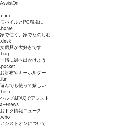
AssistOn
.com
モバイルとPC環境に
.home
家で使う、家でたのしむ
.desk
文房具が大好きです
.bag
一緒に街へ出かけよう
.pocket
お財布やキーホルダー
.fun
遊んでも使って嬉しい
.help
ヘルプ&FAQでアシスト
a++news
おトク情報ニュース
.who
アシストオンについて