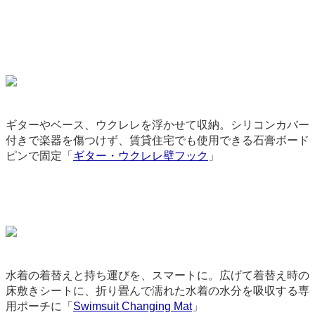
ギターやベース、ウクレレを浮かせて収納。シリコンカバー
付きで楽器を傷つけず、賃貸住宅でも使用できる石膏ボード
ピンで固定「
ギター・ウクレレ壁フック
」
9058
水着の着替えと持ち運びを、スマートに。広げて着替え時の
床敷きシートに、折り畳んで濡れた水着の水分を吸収する専
用ポーチに「
Swimsuit Changing Mat
」
9315