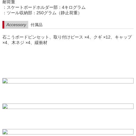
耐荷重
：スケートボードホルダー部：4キログラム
：ツール収納部：250グラム（静止荷重）
Accessory
付属品
石こうボードピンセット、取り付けピース ×4、クギ ×12、キャップ
×4、木ネジ ×4、緩衝材