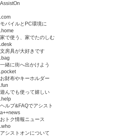
AssistOn
.com
モバイルとPC環境に
.home
家で使う、家でたのしむ
.desk
文房具が大好きです
.bag
一緒に街へ出かけよう
.pocket
お財布やキーホルダー
.fun
遊んでも使って嬉しい
.help
ヘルプ&FAQでアシスト
a++news
おトク情報ニュース
.who
アシストオンについて