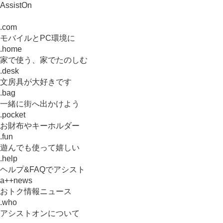
AssistOn
.com
モバイルとPC環境に
.home
家で使う、家でたのしむ
.desk
文房具が大好きです
.bag
一緒に街へ出かけよう
.pocket
お財布やキーホルダー
.fun
遊んでも使って嬉しい
.help
ヘルプ&FAQでアシスト
a++news
おトク情報ニュース
.who
アシストオンについて