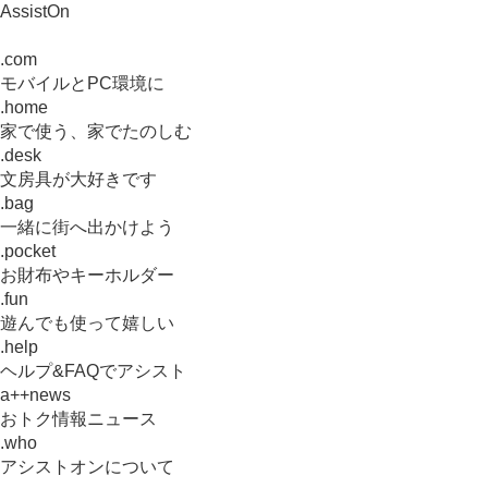
AssistOn
.com
モバイルとPC環境に
.home
家で使う、家でたのしむ
.desk
文房具が大好きです
.bag
一緒に街へ出かけよう
.pocket
お財布やキーホルダー
.fun
遊んでも使って嬉しい
.help
ヘルプ&FAQでアシスト
a++news
おトク情報ニュース
.who
アシストオンについて