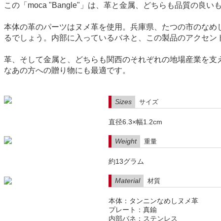
この「moca "Bangle"」は、革と金属、どちらも品質の
本体の革のパーツはヌメ革を使用。兵庫県、たつの市のなめ
るでしょう。内部に入っているバネと、この製品のアクセン
革、そして金属と、どちらも関西のそれぞれの地場産業を支
なあの方への贈り物にも最適です。
Sizes
サイズ
直径6.3×幅1.2cm
Weight
重量
約13グラム
Material
材質
本体：タンニンなめしヌメ革
プレート：真鍮
内部バネ：ステンレス