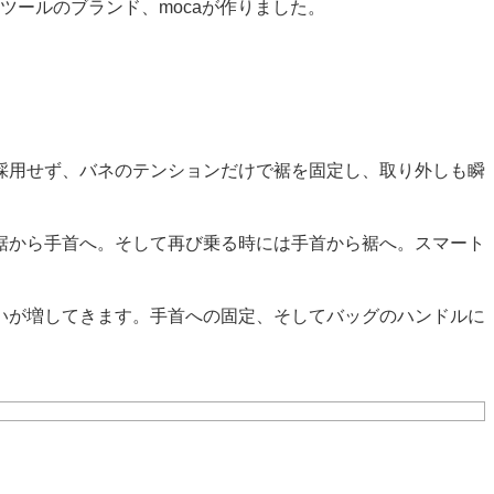
めのツールのブランド、mocaが作りました。
採用せず、バネのテンションだけで裾を固定し、取り外しも瞬
裾から手首へ。そして再び乗る時には手首から裾へ。スマート
いが増してきます。手首への固定、そしてバッグのハンドルに