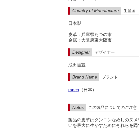
Country of Manufacture
生産国
日本製
皮革：兵庫県たつの市
金属：大阪府東大阪市
Designer
デザイナー
成田吉宣
Brand Name
ブランド
moca
（日本）
Notes
この製品についてのご注意
製品の皮革はタンニンなめしのヌメ
いを最大に生かすためにそれらを隠