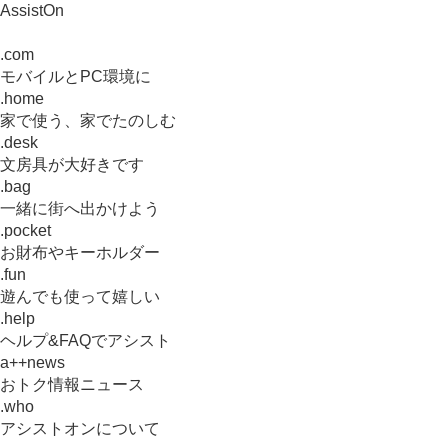
AssistOn
.com
モバイルとPC環境に
.home
家で使う、家でたのしむ
.desk
文房具が大好きです
.bag
一緒に街へ出かけよう
.pocket
お財布やキーホルダー
.fun
遊んでも使って嬉しい
.help
ヘルプ&FAQでアシスト
a++news
おトク情報ニュース
.who
アシストオンについて