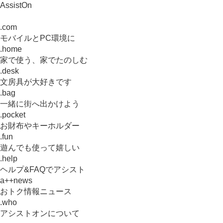
AssistOn
.com
モバイルとPC環境に
.home
家で使う、家でたのしむ
.desk
文房具が大好きです
.bag
一緒に街へ出かけよう
.pocket
お財布やキーホルダー
.fun
遊んでも使って嬉しい
.help
ヘルプ&FAQでアシスト
a++news
おトク情報ニュース
.who
アシストオンについて