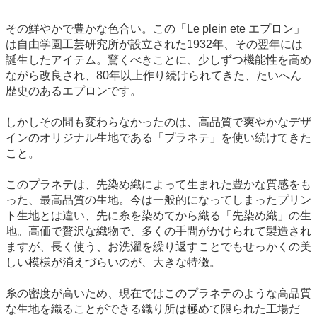
その鮮やかで豊かな色合い。この「Le plein ete エプロン」
は自由学園工芸研究所が設立された1932年、その翌年には
誕生したアイテム。驚くべきことに、少しずつ機能性を高め
ながら改良され、80年以上作り続けられてきた、たいへん
歴史のあるエプロンです。
しかしその間も変わらなかったのは、高品質で爽やかなデザ
インのオリジナル生地である「プラネテ」を使い続けてきた
こと。
このプラネテは、先染め織によって生まれた豊かな質感をも
った、最高品質の生地。今は一般的になってしまったプリン
ト生地とは違い、先に糸を染めてから織る「先染め織」の生
地。高価で贅沢な織物で、多くの手間がかけられて製造され
ますが、長く使う、お洗濯を繰り返すことでもせっかくの美
しい模様が消えづらいのが、大きな特徴。
糸の密度が高いため、現在ではこのプラネテのような高品質
な生地を織ることができる織り所は極めて限られた工場だ