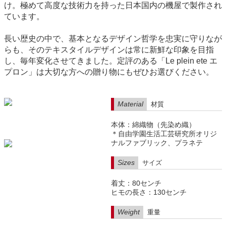
け。極めて高度な技術力を持った日本国内の機屋で製作され
ています。
長い歴史の中で、基本となるデザイン哲学を忠実に守りなが
らも、そのテキスタイルデザインは常に新鮮な印象を目指
し、毎年変化させてきました。定評のある「Le plein ete エ
プロン」は大切な方への贈り物にもぜひお選びください。
Material
材質
本体：綿織物（先染め織）
＊自由学園生活工芸研究所オリジ
ナルファブリック、プラネテ
Sizes
サイズ
着丈：80センチ
ヒモの長さ：130センチ
Weight
重量