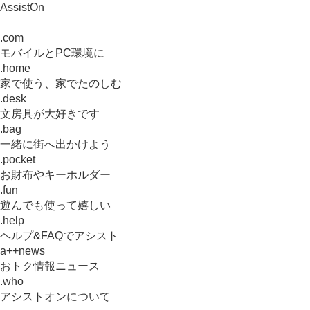
AssistOn
.com
モバイルとPC環境に
.home
家で使う、家でたのしむ
.desk
文房具が大好きです
.bag
一緒に街へ出かけよう
.pocket
お財布やキーホルダー
.fun
遊んでも使って嬉しい
.help
ヘルプ&FAQでアシスト
a++news
おトク情報ニュース
.who
アシストオンについて