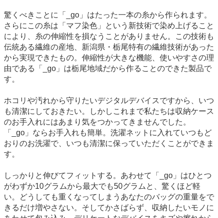
驚くべきことに「_go」はたった一本の糸から作られます。
さらにこの糸は「マフ染色」という新技術で染め上げること
により、糸の伸縮性を損なうことがありません。この技術も
伝統ある繊維の産地、新潟県・栃尾特有の繊維技術があった
から実現できたもの。伸縮性が大きな機能、使いやすさの理
由である「_go」は栃尾地域だから作ることのできた製品で
す。
ホコリや汚れから守りたいデジタルデバイスですから、いつ
も清潔にしておきたい。しかしこれまで私たちは収納ケース
のお手入れにはあまり気をつかってきませんでした。
「_go」ならお手入れも簡単。洗濯ネットに入れていつもど
おりのお洗濯で、いつも清潔に保っていただくことができま
す。
しっかりと伸びてフィットする。あわせて「_go」はひとつ
がわずか10グラムから最大でも50グラムと、驚くほど軽
い。どうしても重くなってしまうあなたのバッグの重量をで
きるだけ増やさない。そしてかさばらず、収納したいモノに