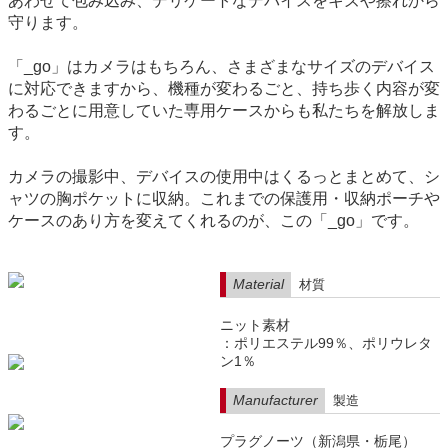
あわせて包み込み、デリケートなデバイスをキズや擦れから
守ります。
「_go」はカメラはもちろん、さまざまなサイズのデバイス
に対応できますから、機種が変わるごと、持ち歩く内容が変
わるごとに用意していた専用ケースからも私たちを解放しま
す。
カメラの撮影中、デバイスの使用中はくるっとまとめて、シ
ャツの胸ポケットに収納。これまでの保護用・収納ポーチや
ケースのあり方を変えてくれるのが、この「_go」です。
Material
材質
ニット素材
：ポリエステル99％、ポリウレタ
ン1％
Manufacturer
製造
プラグノーツ（新潟県・栃尾）