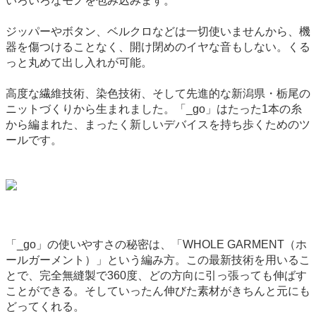
いろいろなモノを包み込みます。
ジッパーやボタン、ベルクロなどは一切使いませんから、機
器を傷つけることなく、開け閉めのイヤな音もしない。くる
っと丸めて出し入れが可能。
高度な繊維技術、染色技術、そして先進的な新潟県・栃尾の
ニットづくりから生まれました。「_go」はたった1本の糸
から編まれた、まったく新しいデバイスを持ち歩くためのツ
ールです。
「_go」の使いやすさの秘密は、「WHOLE GARMENT（ホ
ールガーメント）」という編み方。この最新技術を用いるこ
とで、完全無縫製で360度、どの方向に引っ張っても伸ばす
ことができる。そしていったん伸びた素材がきちんと元にも
どってくれる。