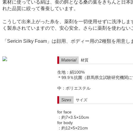
素材に使っている絹は、蚕の餌となる桑の葉をきちんと日本
れた品質に絞って養蚕しています。
こうして出来上がった糸を、薬剤を一切使用せずに洗浄します。通
く製糸されていますので、安心安全。さらに薬剤を使わない
「Sericin Silky Foam」は顔用、ボディー用の2
Material
材質
生地：絹100%
＊99.9％抗菌（群馬県立試験研究機関
中：ポリエステル
Sizes
サイズ
for face
：約7×3.5×10cm
for body
：約12×5×21cm