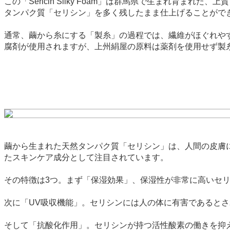
この「Sericin Silky Foam」は群馬県で生まれ
タンパク質「セリシン」を多く残したまま仕上げることがで
通常、繭から糸にする「製糸」の過程では、繊維がほぐれや
腐剤が使用されますが、上州絹屋の原料は薬剤を使用せず製
繭から生まれた天然タンパク質「セリシン」は、人間の皮膚
たスキンケア成分として注目されています。
その特徴は3つ。まず「保湿効果」、保湿性が非常に高いセ
次に「UV吸収機能」。セリシンには人の体に有害であるとされ
そして「抗酸化作用」。セリシンが持つ活性酸素の働きを抑え