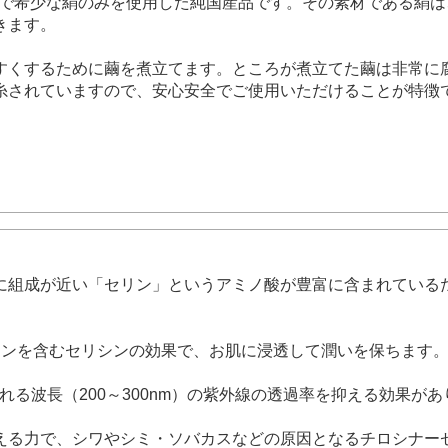
育まれた、上質で希少な絹のみを使用した純国産品です。その素材で
きます。
すくするために繭を煮立てます。ところが煮立てた繭は非常に
糸されていますので、安心安全でご使用いただけることが特徴
に組成が近い「セリン」というアミノ酸が豊富に含まれている
リンを含むセリシンの効果で、お肌に浸透して潤いを保ちます
る波長（200～300nm）の紫外線の透過率を抑える効果があ
る力で、シワやシミ・ソバカスなどの原因となるチロシナーゼ