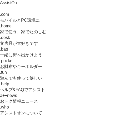
AssistOn
.com
モバイルとPC環境に
.home
家で使う、家でたのしむ
.desk
文房具が大好きです
.bag
一緒に街へ出かけよう
.pocket
お財布やキーホルダー
.fun
遊んでも使って嬉しい
.help
ヘルプ&FAQでアシスト
a++news
おトク情報ニュース
.who
アシストオンについて