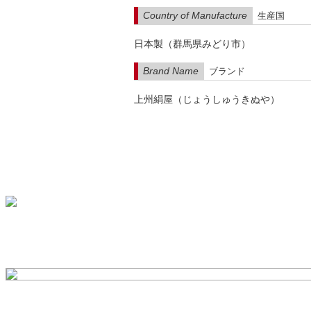
Country of Manufacture
生産国
日本製（群馬県みどり市）
Brand Name
ブランド
上州絹屋（じょうしゅうきぬや）