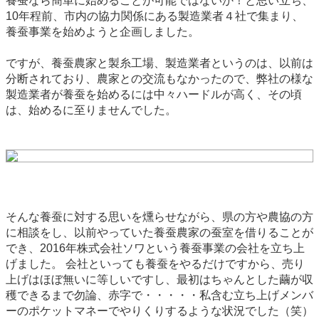
養蚕なら簡単に始めることが可能ではないか！と思い立ち、
10年程前、市内の協力関係にある製造業者４社で集まり、
養蚕事業を始めようと企画しました。
ですが、養蚕農家と製糸工場、製造業者というのは、以前は
分断されており、農家との交流もなかったので、弊社の様な
製造業者が養蚕を始めるには中々ハードルが高く、その頃
は、始めるに至りませんでした。
そんな養蚕に対する思いを燻らせながら、県の方や農協の方
に相談をし、以前やっていた養蚕農家の蚕室を借りることが
でき、2016年株式会社ソワという養蚕事業の会社を立ち上
げました。 会社といっても養蚕をやるだけですから、売り
上げはほぼ無いに等しいですし、最初はちゃんとした繭が収
穫できるまで勿論、赤字で・・・・・私含む立ち上げメンバ
ーのポケットマネーでやりくりするような状況でした（笑）