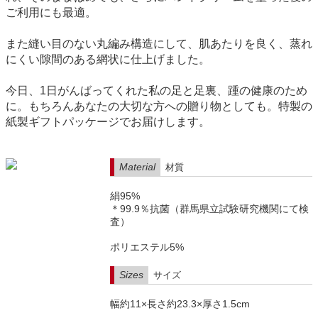
ご利用にも最適。
また縫い目のない丸編み構造にして、肌あたりを良く、蒸れ
にくい隙間のある網状に仕上げました。
今日、1日がんばってくれた私の足と足裏、踵の健康のため
に。もちろんあなたの大切な方への贈り物としても。特製の
紙製ギフトパッケージでお届けします。
Material
材質
絹95%
＊99.9％抗菌（群馬県立試験研究機関にて検
査）
ポリエステル5%
Sizes
サイズ
幅約11×長さ約23.3×厚さ1.5cm