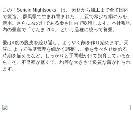
この「Sericin Nightsocks」は、 素材から加工まで全て国内
で製造。 群馬県で生まれ育まれた、上質で希少な絹のみを
使用。さらに蚕の餌である桑も国内で収穫します。本社敷地
内の蚕室で「ぐんま 200」 という品種に絞って養蚕。
蚕は4度の脱皮を繰り返し、ようやく繭を作り始めます。天
候に よって温度管理を細かく調整し、桑を食べさせ始める
時期を揃えるなど、しっかりと手間暇かけて飼育しているか
らこそ、不良率が低くて、均等な大きさで良質な繭が作られ
ます。