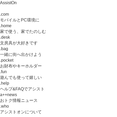
AssistOn
.com
モバイルとPC環境に
.home
家で使う、家でたのしむ
.desk
文房具が大好きです
.bag
一緒に街へ出かけよう
.pocket
お財布やキーホルダー
.fun
遊んでも使って嬉しい
.help
ヘルプ&FAQでアシスト
a++news
おトク情報ニュース
.who
アシストオンについて