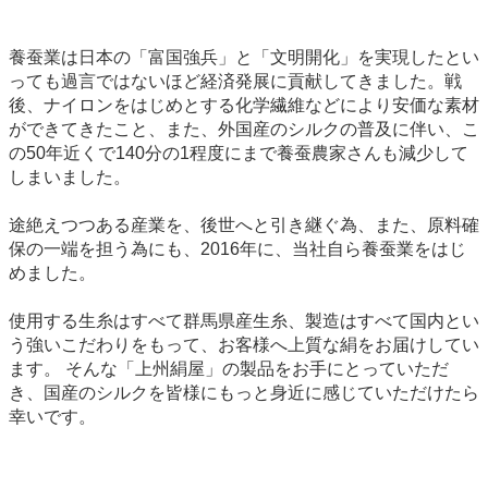
養蚕業は日本の「富国強兵」と「文明開化」を実現したとい
っても過言ではないほど経済発展に貢献してきました。戦
後、ナイロンをはじめとする化学繊維などにより安価な素材
ができてきたこと、また、外国産のシルクの普及に伴い、こ
の50年近くで140分の1程度にまで養蚕農家さんも減少して
しまいました。
途絶えつつある産業を、後世へと引き継ぐ為、また、原料確
保の一端を担う為にも、2016年に、当社自ら養蚕業をはじ
めました。
使用する生糸はすべて群馬県産生糸、製造はすべて国内とい
う強いこだわりをもって、お客様へ上質な絹をお届けしてい
ます。 そんな「上州絹屋」の製品をお手にとっていただ
き、国産のシルクを皆様にもっと身近に感じていただけたら
幸いです。