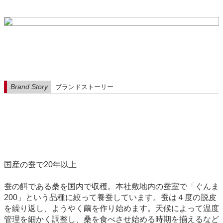
Brand Story
ブランドストーリー
国産の蚕で20年以上
蚕の餌である桑を国内で収穫。本社敷地内の蚕室で「ぐんま
200」という品種に絞って養蚕しています。蚕は４度の脱皮
を繰り返し、ようやく繭を作り始めます。天候によって温度
管理を細かく調整し、桑を食べさせ始める時期を揃えるなど