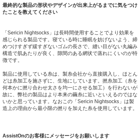
最終的な製品の形状やデザインが出来上がるまでに気をつけ
たことを教えてください
「Sericin Nightsocks」は長時間使用することでより効果を
感じられる製品です。寝ている時に睡眠を妨げないよう、締
めつけすぎず緩すぎないゴムの長さで、縫い目がない丸編み
構造で肌あたりが良く、隙間のある網状で蒸れにくいのが特
徴です。
製品に使用している糸は、製糸会社から直接購入し、ほとん
どは糸加工を施さずに、生地にしています。撚糸加工（糸を
何本かに撚り合わせ太さを均一にさせる加工）を行わないが
故に、弊社の製品はより本来の繭糸に近いといえるのではな
いかと思っています。なおこの「Sericin Nightsocks」は製
造上の理由から最小限の撚りを加えた糸を使用しています。
AssistOnのお客様にメッセージをお願いします