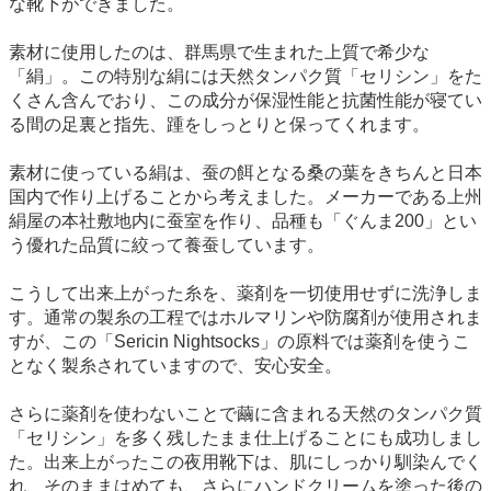
な靴下ができました。
素材に使用したのは、群馬県で生まれた上質で希少な
「絹」。この特別な絹には天然タンパク質「セリシン」をた
くさん含んでおり、この成分が保湿性能と抗菌性能が寝てい
る間の足裏と指先、踵をしっとりと保ってくれます。
素材に使っている絹は、蚕の餌となる桑の葉をきちんと日本
国内で作り上げることから考えました。メーカーである上州
絹屋の本社敷地内に蚕室を作り、品種も「ぐんま200」とい
う優れた品質に絞って養蚕しています。
こうして出来上がった糸を、薬剤を一切使用せずに洗浄しま
す。通常の製糸の工程ではホルマリンや防腐剤が使用されま
すが、この「Sericin Nightsocks」の原料では薬剤を使うこ
となく製糸されていますので、安心安全。
さらに薬剤を使わないことで繭に含まれる天然のタンパク質
「セリシン」を多く残したまま仕上げることにも成功しまし
た。出来上がったこの夜用靴下は、肌にしっかり馴染んでく
れ、そのままはめても、さらにハンドクリームを塗った後の