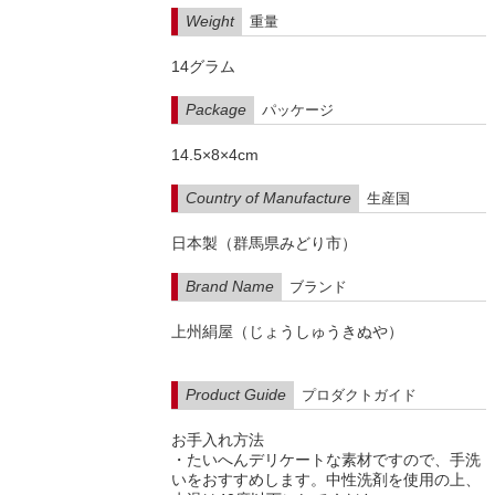
Weight
重量
14グラム
Package
パッケージ
14.5×8×4cm
Country of Manufacture
生産国
日本製（群馬県みどり市）
Brand Name
ブランド
上州絹屋（じょうしゅうきぬや）
Product Guide
プロダクトガイド
お手入れ方法
・たいへんデリケートな素材ですので、手洗
いをおすすめします。中性洗剤を使用の上、