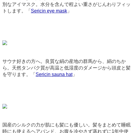
別なアイマスク。水分を含んで程よい重さがじんわりフィッ
トします。「
Sericin eye mask
」
3666
サウナ好きの方へ。良質な絹の産地の群馬から、絹のちか
ら。天然タンパク質が高温と低湿度のダメージから頭皮と髪
を守ります。「
Sericin sauna hat
」
9085
国産のシルクの力が肌にも髪にも優しい。髪をまとめて睡眠
時にも使えるヘアバンド、お腹を冷やさず蒸れずに1年中使