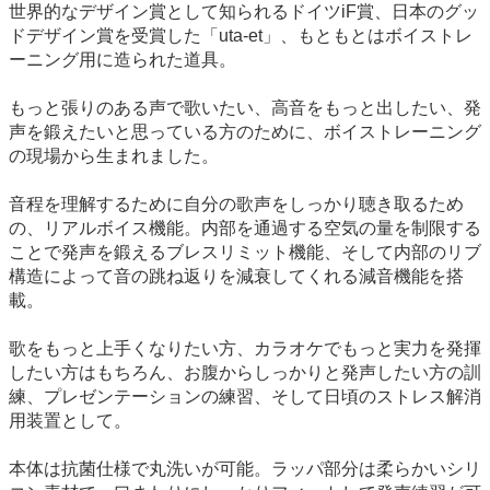
世界的なデザイン賞として知られるドイツiF賞、日本のグッ
ドデザイン賞を受賞した「uta-et」、もともとはボイストレ
ーニング用に造られた道具。
もっと張りのある声で歌いたい、高音をもっと出したい、発
声を鍛えたいと思っている方のために、ボイストレーニング
の現場から生まれました。
音程を理解するために自分の歌声をしっかり聴き取るため
の、リアルボイス機能。内部を通過する空気の量を制限する
ことで発声を鍛えるブレスリミット機能、そして内部のリブ
構造によって音の跳ね返りを減衰してくれる減音機能を搭
載。
歌をもっと上手くなりたい方、カラオケでもっと実力を発揮
したい方はもちろん、お腹からしっかりと発声したい方の訓
練、プレゼンテーションの練習、そして日頃のストレス解消
用装置として。
本体は抗菌仕様で丸洗いが可能。ラッパ部分は柔らかいシリ