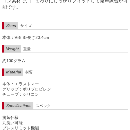
コン素材で、口まわりにしっかりフィットして発声練習が可
能です。
Sizes
サイズ
本体：9×8.8×長さ20.4cm
Weight
重量
約100グラム
Material
材質
本体：エラストマー
グリップ：ポリプロピレン
チューブ：シリコン
Specifications
スペック
抗菌仕様
丸洗い可能
ブレスリミット機能