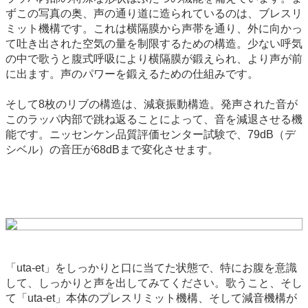
ずこの写真の奥、声の通り道に造られているのは、ブレスリ
ミット機構です。これは横隔膜から声帯を通り、外に向かっ
て吐き出された空気の量を制限するための構造。少ない呼気
の中で歌うと腹式呼吸により横隔膜が鍛えられ、より声が前
に出ます。声のパワーを鍛えるための仕組みです。
そして8枚のリブの構造は、減衰振動構造。発声された音が
このラッパ内部で跳ね返ることによって、音を減退させる機
能です。ニッセンケン品質評価センター試験で、79dB（デ
シベル）の音圧が68dBまで変化させます。
「uta-et」をしっかりと口に当てた状態で、特にお腹を意識
して、しっかりと声を出してみてください。歌うこと、そし
て「uta-et」本体のプレスリミット機構、そして減音機構が