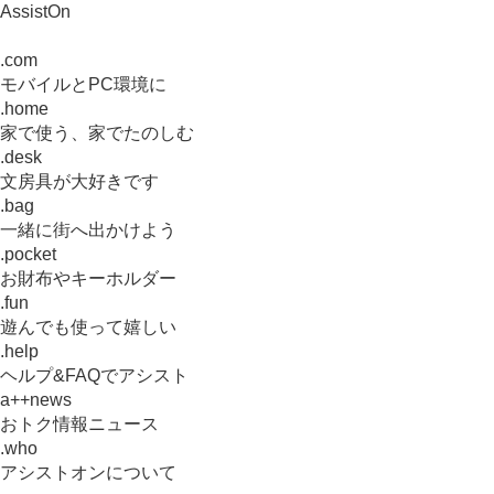
AssistOn
.com
モバイルとPC環境に
.home
家で使う、家でたのしむ
.desk
文房具が大好きです
.bag
一緒に街へ出かけよう
.pocket
お財布やキーホルダー
.fun
遊んでも使って嬉しい
.help
ヘルプ&FAQでアシスト
a++news
おトク情報ニュース
.who
アシストオンについて