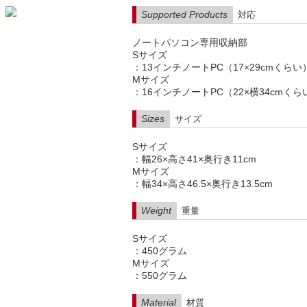
Supported Products
対応
ノートパソコン専用収納部
Sサイズ
：13インチノートPC（17×29cmくらい
Mサイズ
：16インチノートPC（22×横34cmくら
Sizes
サイズ
Sサイズ
：幅26×高さ41×奥行き11cm
Mサイズ
：幅34×高さ46.5×奥行き13.5cm
Weight
重量
Sサイズ
：450グラム
Mサイズ
：550グラム
Material
材質