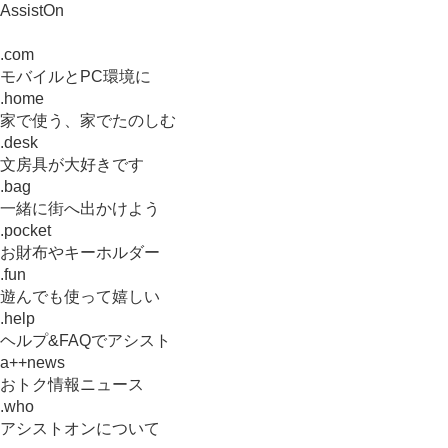
AssistOn
.com
モバイルとPC環境に
.home
家で使う、家でたのしむ
.desk
文房具が大好きです
.bag
一緒に街へ出かけよう
.pocket
お財布やキーホルダー
.fun
遊んでも使って嬉しい
.help
ヘルプ&FAQでアシスト
a++news
おトク情報ニュース
.who
アシストオンについて