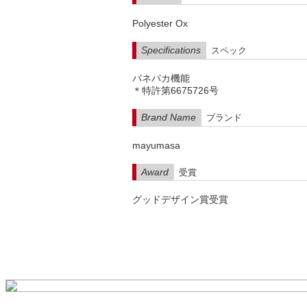
Polyester Ox
Specifications
スペック
バネパカ機能
＊特許第6675726号
Brand Name
ブランド
mayumasa
Award
受賞
グッドデザイン賞受賞