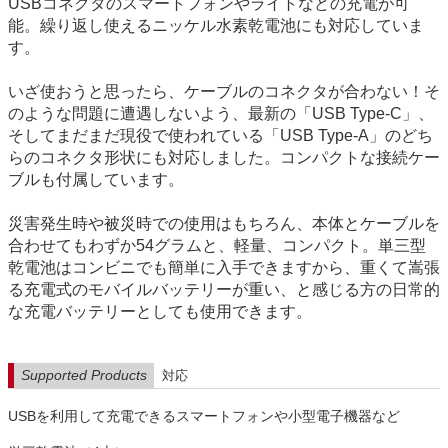
USBコネクタのスマートフォンやライトなどの充電が可
能。繰り返し使えるニッケル水素乾電池にも対応していま
す。
いざ使おうと思ったら、ケーブルのコネクタが合わない！そ
のような問題に遭遇しないよう、最新の「USB Type-C」、
そしてまだまだ現役で使われている「USB Type-A」のどち
らのコネクタ形状にも対応しました。コンパクトな接続ケー
ブルも付属しています。
災害発生時や被災時での使用はもちろん、本体とケーブルを
合わせてもわずか54グラムと、軽量、コンパクト。単三型
乾電池はコンビニでも簡単に入手できますから、重くて嵩張
る充電式のモバイルバッテリーが重い、と感じる方の日常的
な充電バッテリーとしても使用できます。
Supported Products
対応
USBを利用して充電できるスマートフォンや小型電子機器など