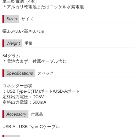
単三乾電池（4本）
＊アルカリ乾電池またはニッケル水素電池
Sizes
サイズ
幅3.6×3.6×高さ8.7cm
Weight
重量
54グラム
＊電池含まず、付属ケーブル含む
Specifications
スペック
コネクター形状
：USB Type-C(TM)ポート/USB-Aポート
定格出力電圧：DC5V
定格出力電流：500mA
Accessory
付属品
USB-A - USB Type-Cケーブル