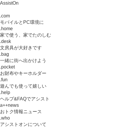
AssistOn
.com
モバイルとPC環境に
.home
家で使う、家でたのしむ
.desk
文房具が大好きです
.bag
一緒に街へ出かけよう
.pocket
お財布やキーホルダー
.fun
遊んでも使って嬉しい
.help
ヘルプ&FAQでアシスト
a++news
おトク情報ニュース
.who
アシストオンについて