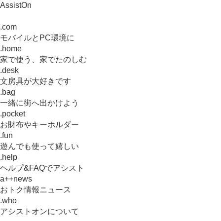
AssistOn
.com
モバイルとPC環境に
.home
家で使う、家でたのしむ
.desk
文房具が大好きです
.bag
一緒に街へ出かけよう
.pocket
お財布やキーホルダー
.fun
遊んでも使って嬉しい
.help
ヘルプ&FAQでアシスト
a++news
おトク情報ニュース
.who
アシストオンについて