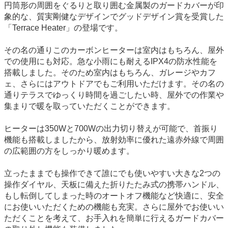
円筒形の周囲をぐるりと取り囲む金属製のガードカバーが印
象的な、質実剛健なデザインでグッドデザイン賞を受賞した
「Terrace Heater」の登場です。
その名の通りこのカーボンヒーターは室内はもちろん、屋外
での使用にも対応。急な小雨にも耐えるIPX4の防水性能を
搭載しました。そのため室内はもちろん、ガレージやカフ
ェ、さらにはアウトドアでもご利用いただけます。その名の
通りテラスでゆっくり時間を過ごしたい時、屋外での作業や
集まりで暖を取っていただくことができます。
ヒーターは350Wと700Wの出力切り替えが可能で、首振り
機能も搭載しましたから、放射効率に優れた遠赤外線で周囲
の広範囲の方をしっかり暖めます。
立ったままでも操作できて誰にでも使いやすい大きな2つの
操作ダイヤル、天板に備えた折りたたみ式の携帯ハンドル、
もし転倒してしまった時のオートオフ機能など快適に、安全
にお使いいただくための機能も充実。さらに屋外でお使いい
ただくことを考えて、お手入れを簡単に行えるガードカバー