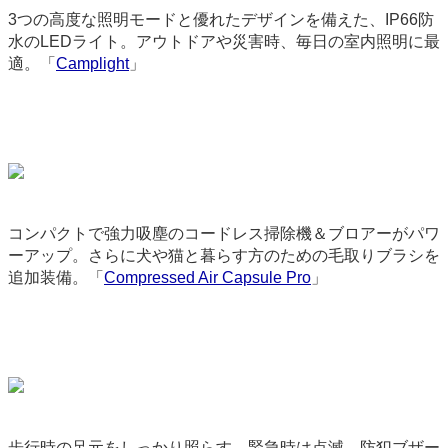
3つの高度な照明モードと優れたデザインを備えた、IP66防
水のLEDライト。アウトドアや災害時、毎日の室内照明に最
適。「
Camplight
」
9177
コンパクトで強力吸塵のコードレス掃除機＆ブロアーがパワ
ーアップ。さらに犬や猫と暮らす方のための毛取りブラシを
追加装備。「
Compressed Air Capsule Pro
」
9310
歩行時の足元をしっかり照らす。緊急時は点滅、防犯ブザー