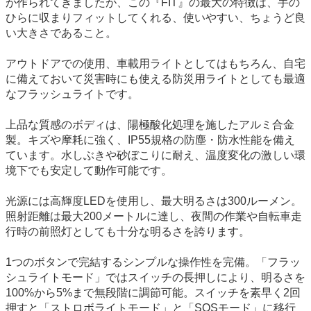
が作られてきましたが、この『FIT』の最大の特徴は、手の
ひらに収まりフィットしてくれる、使いやすい、ちょうど良
い大きさであること。
アウトドアでの使用、車載用ライトとしてはもちろん、自宅
に備えておいて災害時にも使える防災用ライトとしても最適
なフラッシュライトです。
上品な質感のボディは、陽極酸化処理を施したアルミ合金
製。キズや摩耗に強く、IP55規格の防塵・防水性能を備え
ています。水しぶきや砂ぼこりに耐え、温度変化の激しい環
境下でも安定して動作可能です。
光源には高輝度LEDを使用し、最大明るさは300ルーメン。
照射距離は最大200メートルに達し、夜間の作業や自転車走
行時の前照灯としても十分な明るさを誇ります。
1つのボタンで完結するシンプルな操作性を完備。「フラッ
シュライトモード」ではスイッチの長押しにより、明るさを
100%から5%まで無段階に調節可能。スイッチを素早く2回
押すと「ストロボライトモード」と「SOSモード」に移行