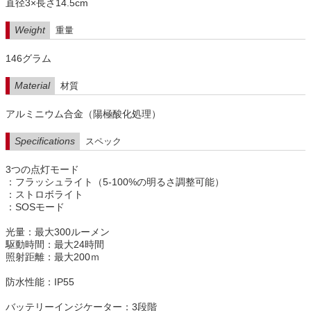
直径3×長さ14.5cm
Weight
重量
146グラム
Material
材質
アルミニウム合金（陽極酸化処理）
Specifications
スペック
3つの点灯モード
：フラッシュライト（5-100%の明るさ調整可能）
：ストロボライト
：SOSモード
光量：最大300ルーメン
駆動時間：最大24時間
照射距離：最大200ｍ
防水性能：IP55
バッテリーインジケーター：3段階