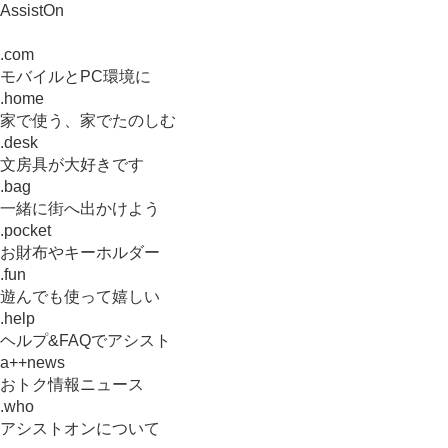
AssistOn
.com
モバイルとPC環境に
.home
家で使う、家でたのしむ
.desk
文房具が大好きです
.bag
一緒に街へ出かけよう
.pocket
お財布やキーホルダー
.fun
遊んでも使って嬉しい
.help
ヘルプ&FAQでアシスト
a++news
おトク情報ニュース
.who
アシストオンについて