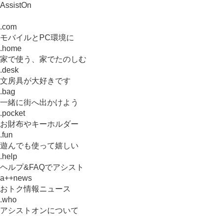
AssistOn
.com
モバイルとPC環境に
.home
家で使う、家でたのしむ
.desk
文房具が大好きです
.bag
一緒に街へ出かけよう
.pocket
お財布やキーホルダー
.fun
遊んでも使って嬉しい
.help
ヘルプ&FAQでアシスト
a++news
おトク情報ニュース
.who
アシストオンについて