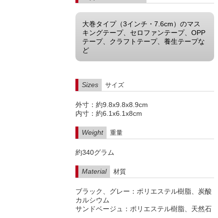
大巻タイプ（3インチ・7.6cm）のマス
キングテープ、セロファンテープ、OPP
テープ、クラフトテープ、養生テープな
ど
Sizes
サイズ
外寸：約9.8x9.8x8.9cm
内寸：約6.1x6.1x8cm
Weight
重量
約340グラム
Material
材質
ブラック、グレー：ポリエステル樹脂、炭酸
カルシウム
サンドベージュ：ポリエステル樹脂、天然石