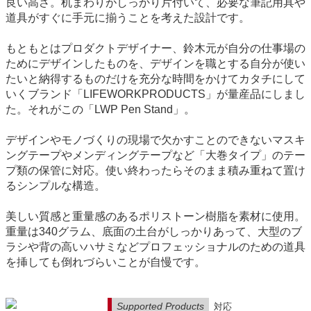
良い高さ。机まわりがしっかり片付いて、必要な筆記用具や
道具がすぐに手元に揃うことを考えた設計です。
もともとはプロダクトデザイナー、鈴木元が自分の仕事場の
ためにデザインしたものを、デザインを職とする自分が使い
たいと納得するものだけを充分な時間をかけてカタチにして
いくブランド「LIFEWORKPRODUCTS」が量産品にしまし
た。それがこの「LWP Pen Stand」。
デザインやモノづくりの現場で欠かすことのできないマスキ
ングテープやメンディングテープなど「大巻タイプ」のテー
プ類の保管に対応。使い終わったらそのまま積み重ねて置け
るシンプルな構造。
美しい質感と重量感のあるポリストーン樹脂を素材に使用。
重量は340グラム、底面の土台がしっかりあって、大型のブ
ラシや背の高いハサミなどプロフェッショナルのための道具
を挿しても倒れづらいことが自慢です。
Supported Products
対応