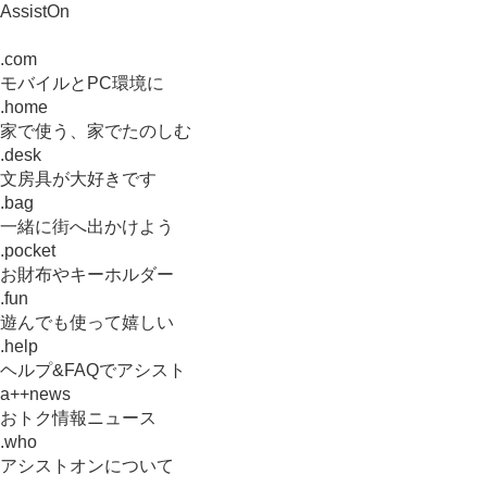
AssistOn
.com
モバイルとPC環境に
.home
家で使う、家でたのしむ
.desk
文房具が大好きです
.bag
一緒に街へ出かけよう
.pocket
お財布やキーホルダー
.fun
遊んでも使って嬉しい
.help
ヘルプ&FAQでアシスト
a++news
おトク情報ニュース
.who
アシストオンについて