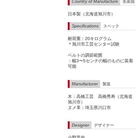
Country of Manufacture
生産国
日本製（北海道旭川市）
Specifications
スペック
耐荷重：20キログラム
＊旭川市工芸センター試験
ベルトの調節範囲
：幅3〜5センチの幅のものに装着
可能
Manufacturer
製造
木：高橋工芸 高橋秀寿（北海道
旭川市）
ヌメ革：埼玉県川口市
Designer
デザイナー
小野里奈