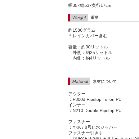
幅35×縦53×奥行17cm
Weight
重量
約1580グラム
＊レインカバー含む
容量：約30リットル
外側：約25リットル
内側：約4リットル
Material
素材について
アウター
：P300d Ripstop Teflon PU
インナー
：N210 Double Ripstop PU
ファスナー
：YKK / 8号止水ジッパー
ファスナー引き手
：DURAFLEX® / Soft Touch Heat Shr