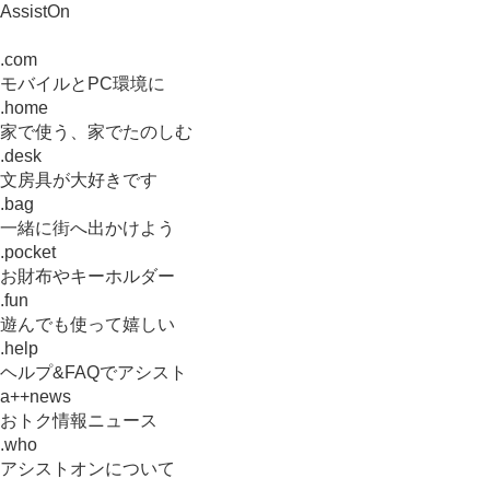
AssistOn
.com
モバイルとPC環境に
.home
家で使う、家でたのしむ
.desk
文房具が大好きです
.bag
一緒に街へ出かけよう
.pocket
お財布やキーホルダー
.fun
遊んでも使って嬉しい
.help
ヘルプ&FAQでアシスト
a++news
おトク情報ニュース
.who
アシストオンについて