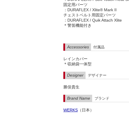
固定用パーツ
：DURAFLEX / Xlite® Mark II
チェストベルト用固定パーツ
： DURAFLEX / Quik Attach Xlite
＊警笛機能付き
Accessories
付属品
レインカバー
＊収納袋一体型
Designer
デザイナー
勝俣貴生
Brand Name
ブランド
WERKS
（日本）