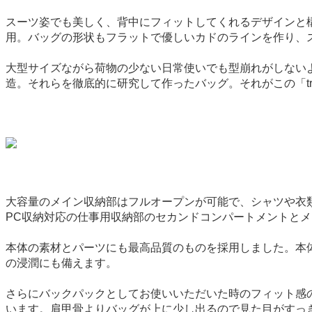
スーツ姿でも美しく、背中にフィットしてくれるデザインと構造。素
用。バッグの形状もフラットで優しいカドのラインを作り、
大型サイズながら荷物の少ない日常使いでも型崩れがしない
造。それらを徹底的に研究して作ったバッグ。それがこの「tr
大容量のメイン収納部はフルオープンが可能で、シャツや衣
PC収納対応の仕事用収納部のセカンドコンパートメントと
本体の素材とパーツにも最高品質のものを採用しました。本
の浸潤にも備えます。
さらにバックパックとしてお使いいただいた時のフィット感
います。肩甲骨よりバッグが上に少し出るので見た目がすっ