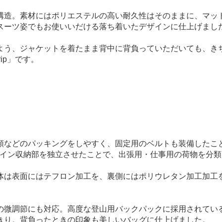
材にはポリエステルの高い耐久性はそのままに、マットで繊細な風合い
スーツ姿でもお使いいだける落ち着いたデザインに仕上げまし
よう、ジャケットを着たまま背中に背負っていただいても、き
ip」です。
類などのパッキングをしやすく、固定用のベルトも装備したこ
メイン収納部を独立させたことで、出張用・仕事用の荷物を分
体は表面にはテフロン加工を、裏側にはポリウレタン加工加工を
の微調節にも対応。高度な登山用バックパックに採用されてい
きり。背負ったときの印象も美しいバッグに仕上げました。