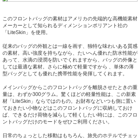
このフロントバッグの素材はアメリカの先端的な高機能素材
メーカーとして知られるディメンションポリアント社の
「LiteSkin」を使用。
従来のバッグの外観とは一線を画す、独特な味わいある質感
の素材。高い強度を持ちながら、たいへん優れた防水性能が
あって、水滴の浸潤を防いでくれますから、バッグの外像と
しては最適な素材。さらに極めて軽量ですから 、単体の薄
型バッグとしても優れた携帯性能を発揮してくれます。
メインバッグからこのフロントバッグを離脱させたときの重
量は、わずか300グラム。驚くほどの軽量性能は、この新素
材「LiteSkin」ならではのもの。お財布などいつも側に置い
ておきたい小物などはこのフロントバッグに収納しておけ
ば、できるだけ荷物を減らして軽くしたい時には、このフロ
ントバッグだけのモードをぜひご利用ください。
日常のちょっとした移動はもちろん、旅先のホテルでチェッ