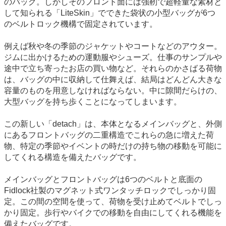
のバッグ。しかしそのフロント面には強靭で超軽量な素材と
して知られる「LiteSkin」でできた袋状の小型バッグが6つ
のベルトロック機構で固定されています。
例えば秋や冬の季節のジャケットやコートなどのアウター。
ジムに出かけるための運動服やシューズ。仕事のサンプルや
途中で立ち寄ったお店の買い物など。それらのかさばる荷物
は、バッグの中に収納して仕舞えば、結局はどんどん大きな
容量のものを用意しなければならない。中に隙間だらけの、
大型バッグを持ち歩くことになってしまいます。
この新しい「detach」は、本体となるメインバッグと、外側
にあるフロントバッグの二重構造でこれらの急に増えた荷
物、特定の季節やイベントの時だけの持ち物の移動を可能に
してくれる構造を備えたバッグです。
メインバッグとフロントバッグは6つのベルトと底面の
Fidlock社製のマグネット式ワンタッチロックでしっかり固
定。この間の空間を使って、荷物を受け止めてベルトでしっ
かり固定。歩行やバイクでの移動を自由にしてくれる機能を
備えたバッグです。