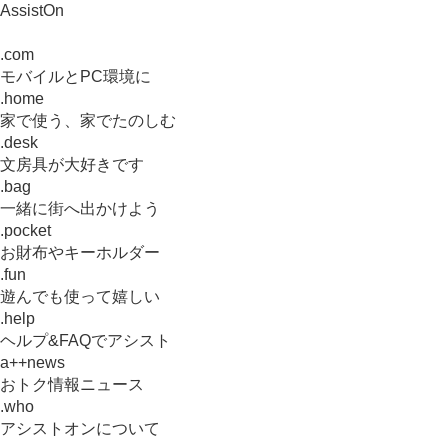
AssistOn
.com
モバイルとPC環境に
.home
家で使う、家でたのしむ
.desk
文房具が大好きです
.bag
一緒に街へ出かけよう
.pocket
お財布やキーホルダー
.fun
遊んでも使って嬉しい
.help
ヘルプ&FAQでアシスト
a++news
おトク情報ニュース
.who
アシストオンについて