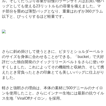
ル。そしてたっぷり容量が自慢のラージサイズはお買い物バ
ッグとしても使える23リットルもの容量を備えました。マ
チ部分を畳めば薄型バッグとなり、重量はわずか360グラム
以下と、びっくりするほど軽量です。
さらに斜め掛けして使うときに、ピタリとショルダーベルト
のサイズを身体に合わせることができる。「bucket」で大好
評だった独自開発のクイックリリースベルトをさらに使いや
すくしました。これによってその機能性と収納力、そして携
えたとき背負ったときの印象とても美しいバッグに仕上がり
ました。
軽さと強靭さの理由は、本体の素材に500デニールのナイロ
ンを使用したこと。さらにインナー生地には最新の抗ウイル
ス生地「ViralOffナイロン」を採用。