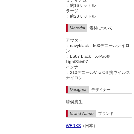
ミディアム
：約16リットル
ラージ
：約23リットル
Material
素材について
アウター
：navyblack：500デニールナイロ
ン
：LS07 black：X-Pac®
LightSkin07
インナー
：210デニールViralOff 抗ウイルス
ナイロン
Designer
デザイナー
勝俣貴生
Brand Name
ブランド
WERKS
（日本）