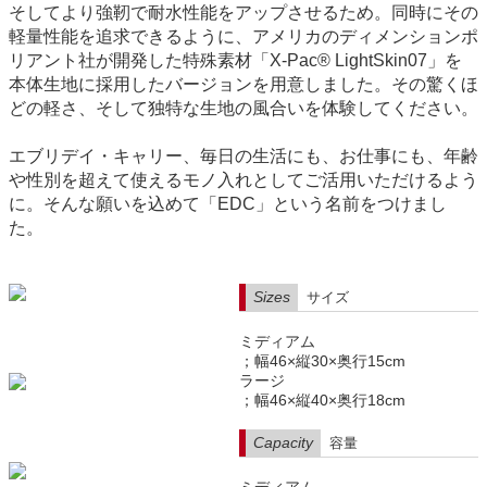
そしてより強靭で耐水性能をアップさせるため。同時にその
軽量性能を追求できるように、アメリカのディメンションポ
リアント社が開発した特殊素材「X-Pac® LightSkin07」を
本体生地に採用したバージョンを用意しました。その驚くほ
どの軽さ、そして独特な生地の風合いを体験してください。
エブリデイ・キャリー、毎日の生活にも、お仕事にも、年齢
や性別を超えて使えるモノ入れとしてご活用いただけるよう
に。そんな願いを込めて「EDC」という名前をつけまし
た。
Sizes
サイズ
ミディアム
；幅46×縦30×奥行15cm
ラージ
；幅46×縦40×奥行18cm
Capacity
容量