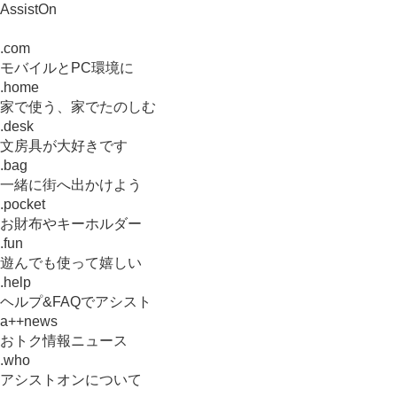
AssistOn
.com
モバイルとPC環境に
.home
家で使う、家でたのしむ
.desk
文房具が大好きです
.bag
一緒に街へ出かけよう
.pocket
お財布やキーホルダー
.fun
遊んでも使って嬉しい
.help
ヘルプ&FAQでアシスト
a++news
おトク情報ニュース
.who
アシストオンについて