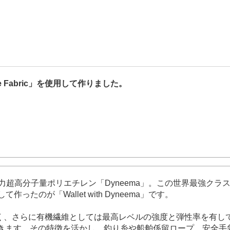
e Fabric」を使用して作りました。
力超高分子量ポリエチレン「Dyneema」。この世界最強ク
して作ったのが「Wallet with Dyneema」です。
けではなく、さらに有機繊維としては最高レベルの強度と弾性率を
ができます。その特徴を活かし、釣り糸や船舶係留ロープ、安全