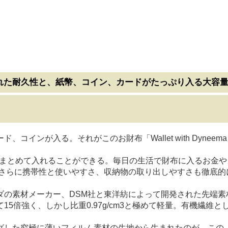
れた耐久性と、紙幣、コイン、カードがたっぷり入る大容
インが入る。それがこのお財布「Wallet with Dyneem
枚をまとめて入れることができる。毎日の生活で財布に入るお金
。さらに携帯性と使いやすさ、収納物の取り出しやすさも徹底的
ーカー、DSM社と東洋紡によって開発された先端素材「Dyneema®
5倍強く、しかし比重0.97g/cm3と極めて軽量。有機繊維
極に薄いフィルム素材の生地から生まれたのが、この「Wallet 