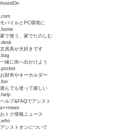
AssistOn
.com
モバイルとPC環境に
.home
家で使う、家でたのしむ
.desk
文房具が大好きです
.bag
一緒に街へ出かけよう
.pocket
お財布やキーホルダー
.fun
遊んでも使って嬉しい
.help
ヘルプ&FAQでアシスト
a++news
おトク情報ニュース
.who
アシストオンについて