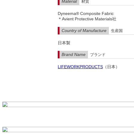
Material
材質
Dyneema® Composite Fabric
＊Avient Protective Materials社
Country of Manufacture
生産国
日本製
Brand Name
ブランド
LIFEWORKPRODUCTS
（日本）