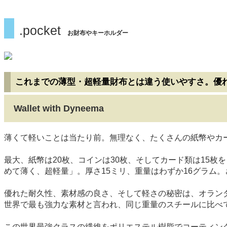
.pocket
お財布やキーホルダー
これまでの薄型・超軽量財布とは違う使いやすさ。優
Wallet with Dyneema
薄くて軽いことは当たり前。無理なく、たくさんの紙幣やカード、コ
最大、紙幣は20枚、コインは30枚、そしてカード類は15
めて薄く、超軽量」。厚さ15ミリ、重量はわずか16グラム
優れた耐久性、素材感の良さ、そして軽さの秘密は、オランダの素材メ
世界で最も強力な素材と言われ、同じ重量のスチールに比べて1
この世界最強クラスの繊維をポリエステル樹脂でコーティングした究