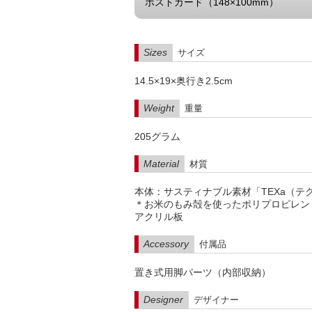
ポストカード（148×100mm）
Sizes
サイズ
14.5×19×奥行き2.5cm
Weight
重量
205グラム
Material
材質
本体：サスティナブル素材「TEXa（テ
＊お米のもみ殻を使ったポリプロピレン
アクリル板
Accessory
付属品
置き式用脚パーツ（内部収納）
Designer
デザイナー