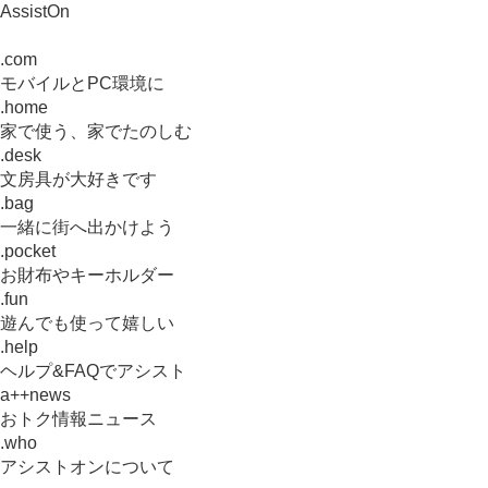
AssistOn
.com
モバイルとPC環境に
.home
家で使う、家でたのしむ
.desk
文房具が大好きです
.bag
一緒に街へ出かけよう
.pocket
お財布やキーホルダー
.fun
遊んでも使って嬉しい
.help
ヘルプ&FAQでアシスト
a++news
おトク情報ニュース
.who
アシストオンについて