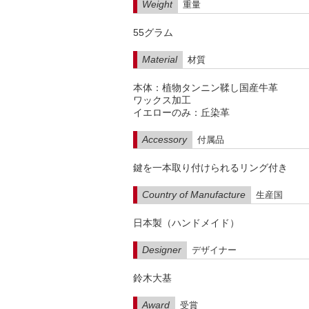
Weight
重量
55グラム
Material
材質
本体：植物タンニン鞣し国産牛革
ワックス加工
イエローのみ：丘染革
Accessory
付属品
鍵を一本取り付けられるリング付き
Country of Manufacture
生産国
日本製（ハンドメイド）
Designer
デザイナー
鈴木大基
Award
受賞