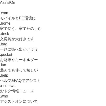
AssistOn
.com
モバイルとPC環境に
.home
家で使う、家でたのしむ
.desk
文房具が大好きです
.bag
一緒に街へ出かけよう
.pocket
お財布やキーホルダー
.fun
遊んでも使って嬉しい
.help
ヘルプ&FAQでアシスト
a++news
おトク情報ニュース
.who
アシストオンについて