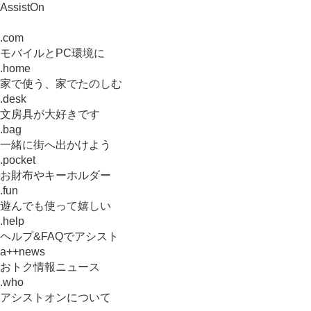
AssistOn
.com
モバイルとPC環境に
.home
家で使う、家でたのしむ
.desk
文房具が大好きです
.bag
一緒に街へ出かけよう
.pocket
お財布やキーホルダー
.fun
遊んでも使って嬉しい
.help
ヘルプ&FAQでアシスト
a++news
おトク情報ニュース
.who
アシストオンについて