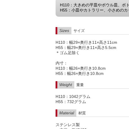
H110：大きめの平皿やボウル皿、ボ
H55：小皿やカトラリー、小さめのカ
Sizes
サイズ
H110：幅29×奥行き11×高さ11cm
H55：幅29×奥行き11×高さ5.5cm
＊ゴム足除く
内寸：
H110：幅26×奥行き10.8cm
H55：幅26×奥行き10.8cm
Weight
重量
H110：1042グラム
H55：732グラム
Material
材質
ステンレス製