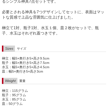
るシンプル神具7点セットです。
必要とされる神具を7つデザインしてセットに、表面はマッ
トな質感で上品な雰囲気に仕上げました。
榊立て1対、瓶子1対、水玉１個、皿２枚がセットで、瓶
子、水玉はそれぞれ蓋つきです。
Sizes
サイズ
榊立：幅5×奥行き5×高さ9.5cm
瓶子：幅5×奥行き5×高さ7.5cm
水玉：幅5×奥行き5×高さ4.5cm
皿：幅5×奥行き5×高さ3cm
Weight
重量
榊立：115グラム
瓶子：95グラム
水玉：85グラム
皿：50グラム