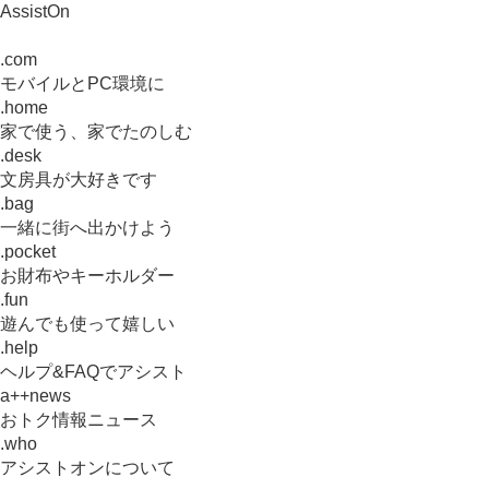
AssistOn
.com
モバイルとPC環境に
.home
家で使う、家でたのしむ
.desk
文房具が大好きです
.bag
一緒に街へ出かけよう
.pocket
お財布やキーホルダー
.fun
遊んでも使って嬉しい
.help
ヘルプ&FAQでアシスト
a++news
おトク情報ニュース
.who
アシストオンについて