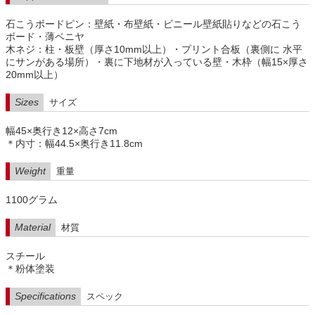
石こうボードピン：壁紙・布壁紙・ビニール壁紙貼りなどの石こう
ボード・薄ベニヤ
木ネジ：柱・板壁（厚さ10mm以上）・プリント合板（裏側に 水平
にサンがある場所）・裏に下地材が入っている壁・木枠（幅15×厚さ
20mm以上）
Sizes
サイズ
幅45×奥行き12×高さ7cm
＊内寸：幅44.5×奥行き11.8cm
Weight
重量
1100グラム
Material
材質
スチール
＊粉体塗装
Specifications
スペック