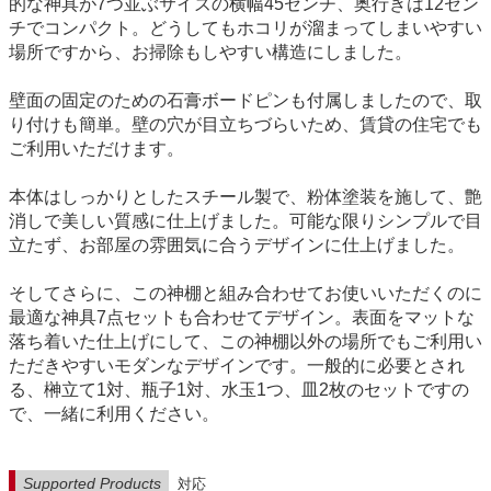
的な神具が7つ並ぶサイズの横幅45センチ、奥行きは12セン
チでコンパクト。どうしてもホコリが溜まってしまいやすい
場所ですから、お掃除もしやすい構造にしました。
壁面の固定のための石膏ボードピンも付属しましたので、取
り付けも簡単。壁の穴が目立ちづらいため、賃貸の住宅でも
ご利用いただけます。
本体はしっかりとしたスチール製で、粉体塗装を施して、艶
消しで美しい質感に仕上げました。可能な限りシンプルで目
立たず、お部屋の雰囲気に合うデザインに仕上げました。
そしてさらに、この神棚と組み合わせてお使いいただくのに
最適な神具7点セットも合わせてデザイン。表面をマットな
落ち着いた仕上げにして、この神棚以外の場所でもご利用い
ただきやすいモダンなデザインです。一般的に必要とされ
る、榊立て1対、瓶子1対、水玉1つ、皿2枚のセットですの
で、一緒に利用ください。
Supported Products
対応