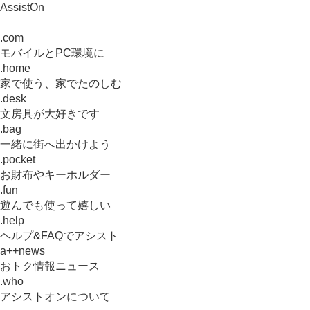
AssistOn
.com
モバイルとPC環境に
.home
家で使う、家でたのしむ
.desk
文房具が大好きです
.bag
一緒に街へ出かけよう
.pocket
お財布やキーホルダー
.fun
遊んでも使って嬉しい
.help
ヘルプ&FAQでアシスト
a++news
おトク情報ニュース
.who
アシストオンについて