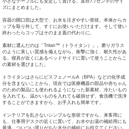
小さなテーブルにも安定して置ける、直径7.7センチのサイ
ズにまとめました。
容器の開口部は大型で、お水を注ぎやすい形状。本体からカ
ップを取り外して、すぐにお使いいただけます。そして使い
終わったらコップはそのまま蓋の代わりに。
素材に選んだのは「Tritan™（トライタン）」。磨りガラス
のように美しい質感を備えながら、衝撃に強く、耐久性があ
る。寝具が近くにあるベッドサイドに置いて使うことからこ
の素材を選びました。
トライタンはさらにビスフェノールA（BPA）などの化学成
分を含まないことから、現在では医療機器の部品や赤ちゃん
のための製品にも使われるようになった新素材。冷たいもの
を入れても、温かいものを入れても破損せず、食洗機で洗浄
することができますから、お手入れも簡単です。
インテリアを乱さないシンプルな形状ですから、来客用に
も、仕事用デスクの近くに置いて、お水やお湯の補給用にも
最適。ついつい滞りがちな水分の補給にお役立てください。