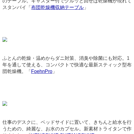
のテーブル。キャスター付でクルッと回せば乾燥機が現れて
スタンバイ「
布団乾燥機収納テーブル
」
9084
ふとんの乾燥・温めからダニ対策、消臭や除菌にも対応。1
年を通して使える、コンパクトで快適な最新スティック型布
団乾燥機。「
FoehnPro
」
9219
仕事のデスクに、ベッドサイドに置いて、きちんと給水を行
うための、綺麗な、お水のカプセル。新素材トライタンで作