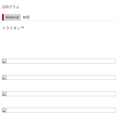
220グラム
Material
材質
トライタン™️