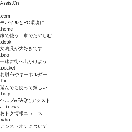
AssistOn
.com
モバイルとPC環境に
.home
家で使う、家でたのしむ
.desk
文房具が大好きです
.bag
一緒に街へ出かけよう
.pocket
お財布やキーホルダー
.fun
遊んでも使って嬉しい
.help
ヘルプ&FAQでアシスト
a++news
おトク情報ニュース
.who
アシストオンについて