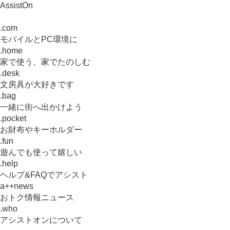
AssistOn
.com
モバイルとPC環境に
.home
家で使う、家でたのしむ
.desk
文房具が大好きです
.bag
一緒に街へ出かけよう
.pocket
お財布やキーホルダー
.fun
遊んでも使って嬉しい
.help
ヘルプ&FAQでアシスト
a++news
おトク情報ニュース
.who
アシストオンについて