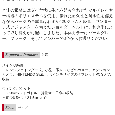
本体の素材にはダイヤ状に生地を組み合わせたマルチレイヤ
ー構造のポリエステルを使用。優れた耐久性と耐水性を備え
ながらバッグの全重量はわずか420グラムと軽量。ワンタッ
チ式アジャスターを備えたショルダーベルトは、利き手によ
って取り替えが可能にしました。本体カラーはパールグレ
ー、ブラック、そしてアンバーの3色からお選びください。
Supported Products
対応
メイン収納部
：レンジファインダー式、小型一眼レフなどのカメラ、アクション
カメラ、NINTENDO Switch、8インチサイズのタブレットPCなどの
収納
ウィングポケット
：600mlペットボトル・折畳傘・日傘の収納
＊直径6.5×長さ21.5cmまで
Sizes
サイズ