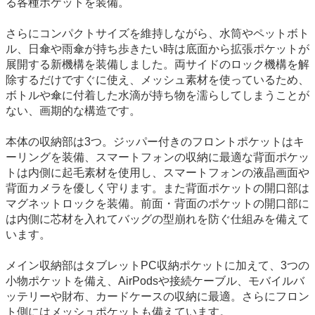
る各種ポケットを装備。
さらにコンパクトサイズを維持しながら、水筒やペットボト
ル、日傘や雨傘が持ち歩きたい時は底面から拡張ポケットが
展開する新機構を装備しました。両サイドのロック機構を解
除するだけですぐに使え、メッシュ素材を使っているため、
ボトルや傘に付着した水滴が持ち物を濡らしてしまうことが
ない、画期的な構造です。
本体の収納部は3つ。ジッパー付きのフロントポケットはキ
ーリングを装備、スマートフォンの収納に最適な背面ポケッ
トは内側に起毛素材を使用し、スマートフォンの液晶画面や
背面カメラを優しく守ります。また背面ポケットの開口部は
マグネットロックを装備。前面・背面のポケットの開口部に
は内側に芯材を入れてバッグの型崩れを防ぐ仕組みを備えて
います。
メイン収納部はタブレットPC収納ポケットに加えて、3つの
小物ポケットを備え、AirPodsや接続ケーブル、モバイルバ
ッテリーや財布、カードケースの収納に最適。さらにフロン
ト側にはメッシュポケットも備えています。