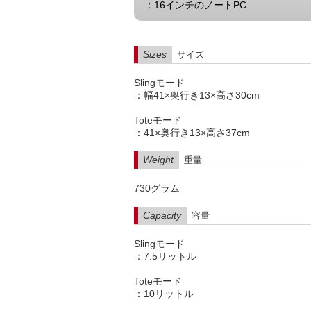
：16インチのノートPC
Sizes
サイズ
Slingモード
：幅41×奥行き13×高さ30cm
Toteモード
：41×奥行き13×高さ37cm
Weight
重量
730グラム
Capacity
容量
Slingモード
：7.5リットル
Toteモード
：10リットル