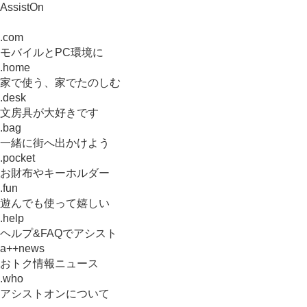
AssistOn
.com
モバイルとPC環境に
.home
家で使う、家でたのしむ
.desk
文房具が大好きです
.bag
一緒に街へ出かけよう
.pocket
お財布やキーホルダー
.fun
遊んでも使って嬉しい
.help
ヘルプ&FAQでアシスト
a++news
おトク情報ニュース
.who
アシストオンについて