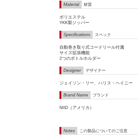
Material
材質
ポリエステル
YKK製ジッパー
Specifications
スペック
自動巻き取り式コードリール付属
サイズ拡張機能
2つのボトルホルダー
Designer
デザイナー
ジェイソン・リー、ハリス・ヘイニー
Brand Name
ブランド
NIID（アメリカ）
Notes
この製品についてのご注意