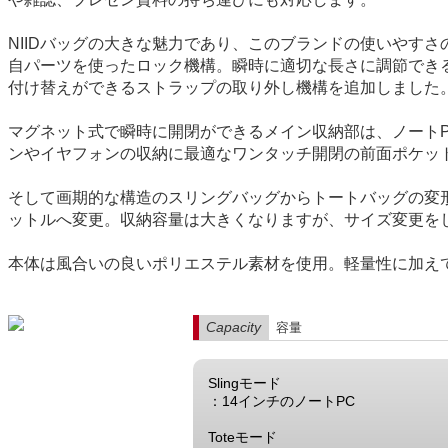
NIIDバッグの大きな魅力であり、このブランドの使いやす
自パーツを使ったロック機構。瞬時に適切な長さに調節できる
付け替えができるストラップの取り外し機構を追加しました
マグネット式で瞬時に開閉ができるメイン収納部は、ノート
ンやイヤフォンの収納に最適なワンタッチ開閉の前面ポケッ
そして画期的な構造のスリングバッグからトートバッグの変形
ットルへ変更。収納容量は大きくなりますが、サイズ変更を
本体は風合いの良いポリエステル素材を使用。軽量性に加え
Capacity
容量
Slingモード
：14インチのノートPC
Toteモード