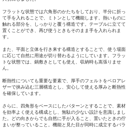
フラットな状態では六角形のかたちをしており、半分に折っ
て手を入れることで、ミトンとして機能します。熱いものに
触れる部分を、しっかりと覆う構造です。テーブルに立てて
置くことができ、再び使うときもそのまま手を入れられま
す。
また、平面と立体を行き来する構造とすることで、使う場面
に応じて自然に用途が切り替わるようにしています。フラッ
トな状態では、鍋敷きとしても使え、収納時も嵩張りませ
ん。
断熱性についても重要な要素で、厚手のフェルトをベロアレ
ザーで挟み込む三層構造とし、安心して使える厚みと断熱性
を確保しています。
さらに、四角形をベースにしたパターンとすることで、素材
を効率よく使える構成とし、無駄の少ない設計を意識しまし
た。どの向きからでも自然に手が入ること、置いたときの佇
まいが整っていること。機能と見た目が同時に成立するバラ