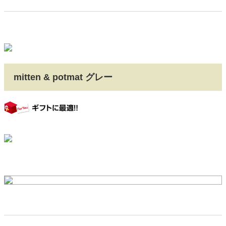
mitten & potmat グレー
gift