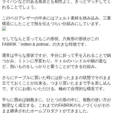
ライパンなどのある風景とも相性よく、きっとマッチしてく
れることでしょう。
このベロアレザーの中央にはフェルト素材を挟み込み、三重
構造にしたことで熱を伝えづらい仕組みにしています。
そしてなんと言ってもこの形状。六角形の形状がこの
FABRIK「mitten & potmat」の大きな特徴です。
通常は平らな形状ですが、半分に折って手を入れることで鍋
つかみ、ミトンに早変わり。ケトルのハンドルや鍋の蓋な
ど、熱いものをしっかりと覆うことができる仕組み。
さらにテーブルに置いた時には折ったままの状態でそのまま
立てておくことが出来る。つまり置いたままで手を差し込ん
で、すぐにお使いいただける、極めて合理的な構造です。
平らに畳めば鍋敷きに。ひとつの形の中に、複数の使い方が
無理なく成立する、これまでのFABRIKのモノづくりがその
まま継承されたホームプロダクトができました。