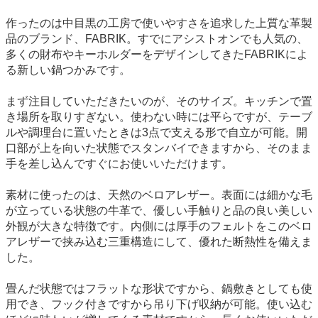
作ったのは中目黒の工房で使いやすさを追求した上質な革製
品のブランド、FABRIK。すでにアシストオンでも人気の、
多くの財布やキーホルダーをデザインしてきたFABRIKによ
る新しい鍋つかみです。
まず注目していただきたいのが、そのサイズ。キッチンで置
き場所を取りすぎない。使わない時には平らですが、テーブ
ルや調理台に置いたときは3点で支える形で自立が可能。開
口部が上を向いた状態でスタンバイできますから、そのまま
手を差し込んですぐにお使いいただけます。
素材に使ったのは、天然のベロアレザー。表面には細かな毛
が立っている状態の牛革で、優しい手触りと品の良い美しい
外観が大きな特徴です。内側には厚手のフェルトをこのベロ
アレザーで挟み込む三重構造にして、優れた断熱性を備えま
した。
畳んだ状態ではフラットな形状ですから、鍋敷きとしても使
用でき、フック付きですから吊り下げ収納が可能。使い込む