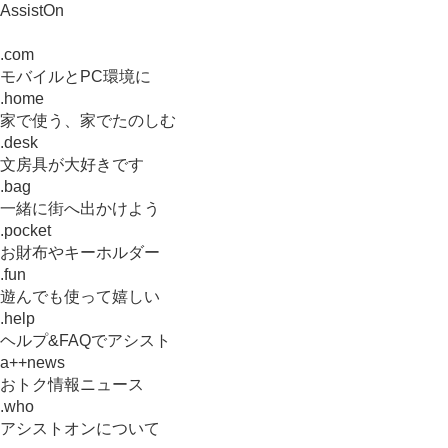
AssistOn
.com
モバイルとPC環境に
.home
家で使う、家でたのしむ
.desk
文房具が大好きです
.bag
一緒に街へ出かけよう
.pocket
お財布やキーホルダー
.fun
遊んでも使って嬉しい
.help
ヘルプ&FAQでアシスト
a++news
おトク情報ニュース
.who
アシストオンについて