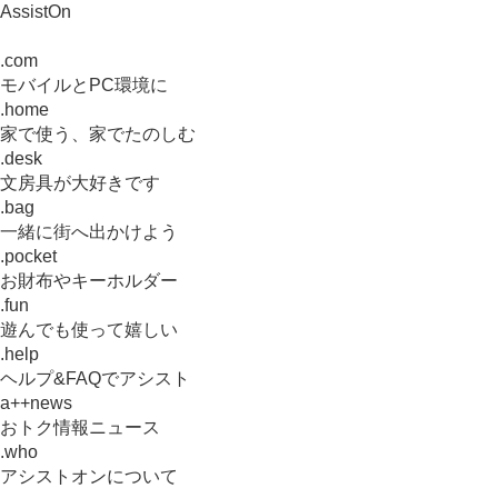
AssistOn
.com
モバイルとPC環境に
.home
家で使う、家でたのしむ
.desk
文房具が大好きです
.bag
一緒に街へ出かけよう
.pocket
お財布やキーホルダー
.fun
遊んでも使って嬉しい
.help
ヘルプ&FAQでアシスト
a++news
おトク情報ニュース
.who
アシストオンについて