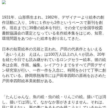
1931年、山形県生まれ。1982年、デザイナーより絵本の創
作活動に入り、1年に１作から2作というペースで新刊を創
作。現在までに39冊の絵本を刊行。その全てが全国学校図
書館協議会の選定となっている名作絵本集をはじめ、知育、
環境問題をあつかった絵本を創り出してきた。
日本の知育絵本の元祖と言われ、戸田の代表作ともいえる
「あいうえお えほん」は100万人以上の人々が読み、20年
を経た今日でも読み継がれているロングセラー絵本。彼の絵
本は企画、作画、編集、レイアウトまでをすべて戸田デザイ
ン研究室が行い、一作一作を入念に、時間をかけて丁寧に創
られている。静岡県熱海市には戸田幸四郎の原画をおさめた
戸田幸四郎絵本美術館がある。
「たんじゅんな、魚の絵・虫の絵・りんごの絵。描いては消
し、描いては消して、なかなか形がきまりません。それは、
目に見えない、形の奥にあるものを描こうとしているからで