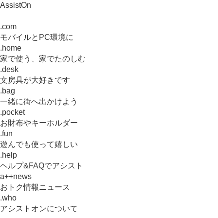
AssistOn
.com
モバイルとPC環境に
.home
家で使う、家でたのしむ
.desk
文房具が大好きです
.bag
一緒に街へ出かけよう
.pocket
お財布やキーホルダー
.fun
遊んでも使って嬉しい
.help
ヘルプ&FAQでアシスト
a++news
おトク情報ニュース
.who
アシストオンについて