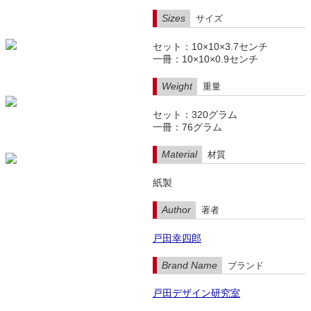
Sizes
サイズ
セット：10×10×3.7センチ
一冊：10×10×0.9センチ
Weight
重量
セット：320グラム
一冊：76グラム
Material
材質
紙製
Author
著者
戸田幸四郎
Brand Name
ブランド
戸田デザイン研究室