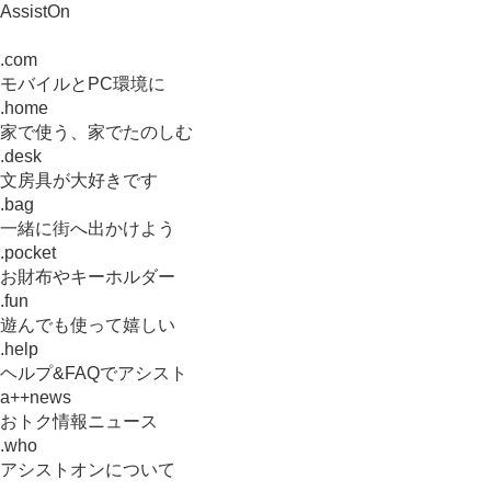
AssistOn
.com
モバイルとPC環境に
.home
家で使う、家でたのしむ
.desk
文房具が大好きです
.bag
一緒に街へ出かけよう
.pocket
お財布やキーホルダー
.fun
遊んでも使って嬉しい
.help
ヘルプ&FAQでアシスト
a++news
おトク情報ニュース
.who
アシストオンについて