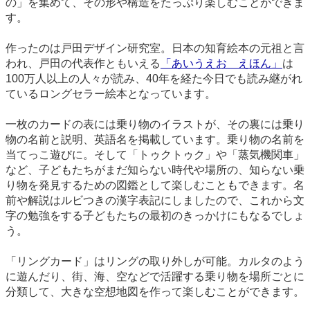
の」を集めて、その形や構造をたっぷり楽しむことができま
す。
作ったのは戸田デザイン研究室。日本の知育絵本の元祖と言
われ、戸田の代表作ともいえる
「あいうえお えほん」
は
100万人以上の人々が読み、40年を経た今日でも読み継がれ
ているロングセラー絵本となっています。
一枚のカードの表には乗り物のイラストが、その裏には乗り
物の名前と説明、英語名を掲載しています。乗り物の名前を
当てっこ遊びに。そして「トゥクトゥク」や「蒸気機関車」
など、子どもたちがまだ知らない時代や場所の、知らない乗
り物を発見するための図鑑として楽しむこともできます。名
前や解説はルビつきの漢字表記にしましたので、これから文
字の勉強をする子どもたちの最初のきっかけにもなるでしょ
う。
「リングカード」はリングの取り外しが可能。カルタのよう
に遊んだり、街、海、空などで活躍する乗り物を場所ごとに
分類して、大きな空想地図を作って楽しむことができます。