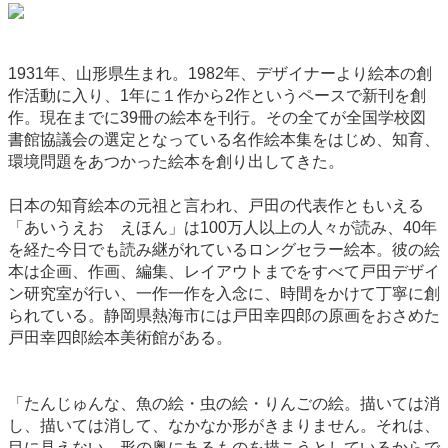
1931年、山形県生まれ。1982年、デザイナーより絵本の創
作活動に入り、1年に１作から2作というペースで新刊を創
作。現在までに39冊の絵本を刊行。その全てが全国学校図
書館協議会の選定となっている名作絵本集をはじめ、知育、
環境問題をあつかった絵本を創り出してきた。
日本の知育絵本の元祖と言われ、戸田の代表作ともいえる
「あいうえお えほん」は100万人以上の人々が読み、40年
を経た今日でも読み継がれているロングセラー絵本。彼の絵
本は企画、作画、編集、レイアウトまでをすべて戸田デザイ
ン研究室が行い、一作一作を入念に、時間をかけて丁寧に創
られている。静岡県熱海市には戸田幸四郎の原画をおさめた
戸田幸四郎絵本美術館がある。
「たんじゅんな、魚の絵・虫の絵・りんごの絵。描いては消
し、描いては消して、なかなか形がきまりません。それは、
目に見えない、形の奥にあるものを描こうとしているからで