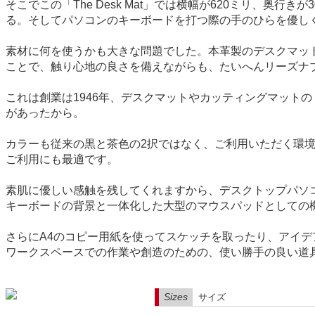
そこでこの「The Desk Mat」では横幅が620ミリ、
る。そしてパソコンのキーボードを打つ際の手のひらを優し
素材に何を使うかも大きな問題でした。本革製のデスクマッ
ことで、触り心地の良さを備えながらも、たいへんリーズナ
これは創業は1946年、デスクマットやカッティングマット
があったから。
カラーも従来の黒と茶色の2択ではなく、ご利用いただく環境に
ご利用にも最適です。
素肌に優しい感触を残してくれますから、デスクトップパソ
キーボードの背景と一体化した大型のマウスパッドとしての
さらにA4のコピー用紙を使ってスケッチを取ったり、アイデア
ワークスペースでの作業や創造のための、使い勝手の良い道
Sizes
サイズ