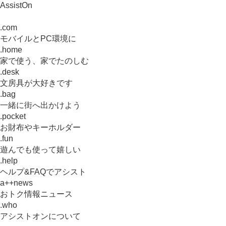
AssistOn
.com
モバイルとPC環境に
.home
家で使う、家でたのしむ
.desk
文房具が大好きです
.bag
一緒に街へ出かけよう
.pocket
お財布やキーホルダー
.fun
遊んでも使って嬉しい
.help
ヘルプ&FAQでアシスト
a++news
おトク情報ニュース
.who
アシストオンについて