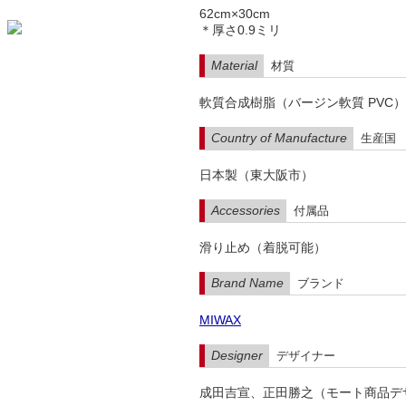
62cm×30cm
＊厚さ0.9ミリ
Material
材質
軟質合成樹脂（バージン軟質 PVC）
Country of Manufacture
生産国
日本製（東大阪市）
Accessories
付属品
滑り止め（着脱可能）
Brand Name
ブランド
MIWAX
Designer
デザイナー
成田吉宣、正田勝之（モート商品デ